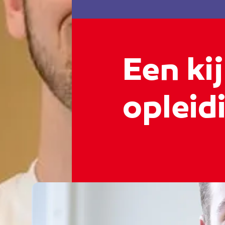
Een kij
opleidi