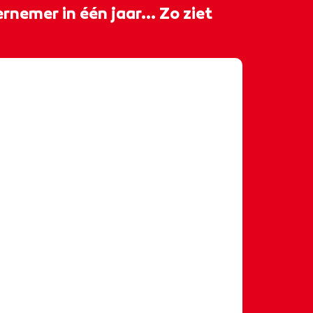
rnemer in één jaar... Zo ziet
𝐞𝐧 𝐛𝐨𝐨𝐬𝐭 𝐦𝐞𝐭 𝐝𝐞 𝐞𝐞𝐧𝐣𝐚𝐫𝐢𝐠𝐞 𝐨𝐩𝐥𝐞𝐢𝐝𝐢𝐧𝐠
𝐧𝐝𝐞𝐫𝐧𝐞𝐦𝐞𝐫ⵑ 🚀 Antonio begon de
list ondernemer met één ding: een
 hij vol vertrouwen zijn eigen
als stylist en personal shopper. 🛍️
rk je aan jouw eigen doelen, leer je
en krijg je de begeleiding die
oe wilt. 📈✨ 𝑾𝒊𝒍 𝒋𝒊𝒋 𝒐𝒐𝒌 𝒃𝒐𝒖𝒘𝒆𝒏
𝒅𝒆𝒓𝒏𝒆𝒎𝒆𝒓? 𝑳𝒂𝒂𝒕 𝒋𝒆 𝒊𝒏𝒔𝒑𝒊𝒓𝒆𝒓𝒆𝒏 𝒅𝒐𝒐𝒓
 𝒆𝒓 𝒗𝒐𝒐𝒓 𝒋𝒐𝒖 𝒎𝒐𝒈𝒆𝒍𝒊𝒋𝒌 𝒊𝒔! 🤩