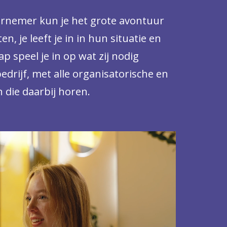
dernemer kun je het grote avontuur
n, je leeft je in in hun situatie en
 speel je in op wat zij nodig
edrijf, met alle organisatorische en
n die daarbij horen.