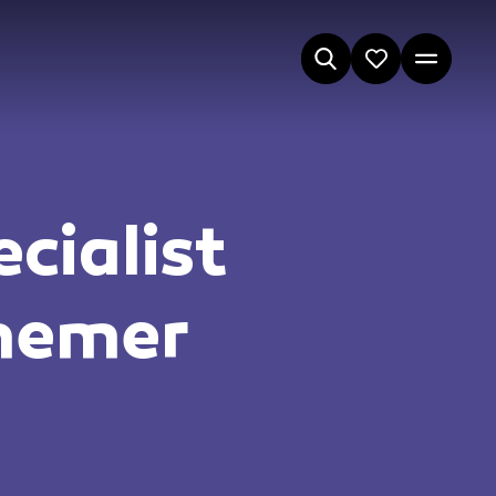
cialist
nemer