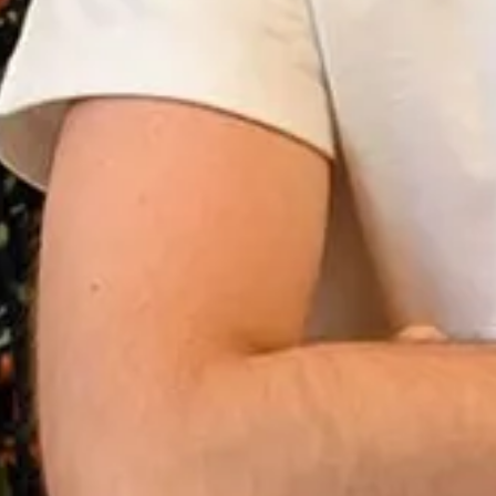
Inspiratie
In het kort
De opleiding