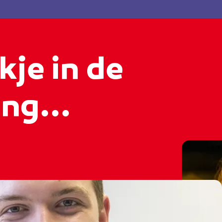
kje in de
ng...