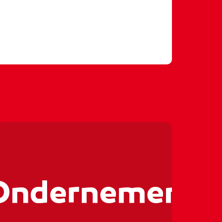
enonderneming
ernemer
#groeien
#ditismbo
- rocvantwente
🤑💻🤑💻
🤑💻🤑
Ondernemen