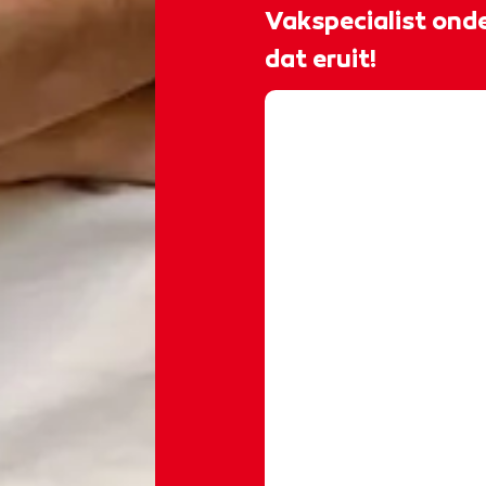
Vakspecialist onde
dat eruit!
@rocvantwente
𝐆𝐞𝐞𝐟 𝐣𝐞 𝐨𝐧𝐝𝐞𝐫𝐧𝐞𝐦𝐢𝐧𝐠 𝐞
𝐕𝐚𝐤𝐬𝐩𝐞𝐜𝐢𝐚𝐥𝐢𝐬𝐭 𝐨
opleiding Vakspecia
idee. Inmiddels runt
bedrijf en werkt hij 
Tijdens je studie we
van en met anderen 
aansluit bij waar jij naart
𝒂𝒂𝒏 𝒋𝒆 𝒕𝒐𝒆𝒌𝒐𝒎𝒔𝒕 𝒂𝒍𝒔 𝒐𝒏
𝑨𝒏𝒕𝒐𝒏𝒊𝒐 𝒆𝒏 𝒐𝒏𝒕𝒅𝒆𝒌 𝒘𝒂𝒕