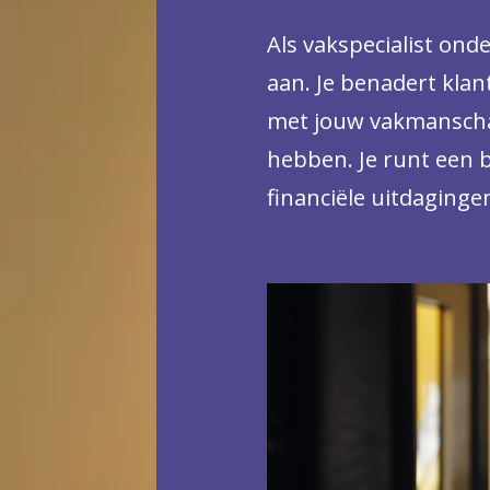
Als vakspecialist on
aan. Je benadert klante
met jouw vakmanschap
hebben. Je runt een b
financiële uitdaginge