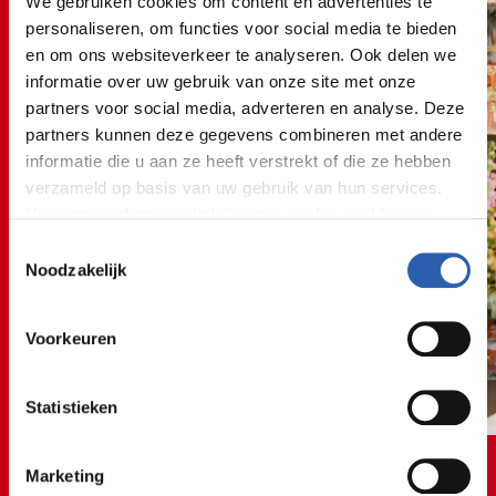
We gebruiken cookies om content en advertenties te
personaliseren, om functies voor social media te bieden
en om ons websiteverkeer te analyseren. Ook delen we
informatie over uw gebruik van onze site met onze
partners voor social media, adverteren en analyse. Deze
partners kunnen deze gegevens combineren met andere
informatie die u aan ze heeft verstrekt of die ze hebben
verzameld op basis van uw gebruik van hun services.
Voor meer informatie bekijk onze
cookie verklaring
.
Toestemmingsselectie
We werken samen met
26 derden
die uw gegevens
Noodzakelijk
kunnen ontvangen en verwerken.
Voorkeuren
Statistieken
Marketing