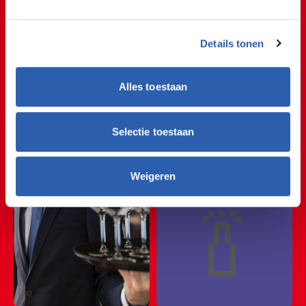
🍷🍽🍷🍽🍷🍽🍷🍽🍷
Details tonen
🍷🍽🍷🍽🍷🍽🍷🍽🍷
Eet
🍷🍽🍷🍽🍷🍽🍷🍽🍷
Alles toestaan
smakelijk!
🍷🍽🍷🍽🍷🍽🍷🍽🍷
Selectie toestaan
🍷🍽🍷🍽🍷🍽🍷🍽🍷
Weigeren
🍾