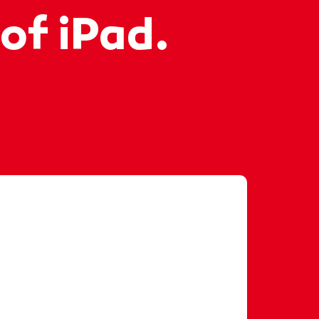
 of iPad.
s voor jou? 👨🏻‍💻🔥 Juriaan laat
dag eruit ziet bij De Computerman
agiair
#ict
#computer
#reparatie
#student
#rocvantwente
life
#fyp
#fy
#fypシ
#voorjou