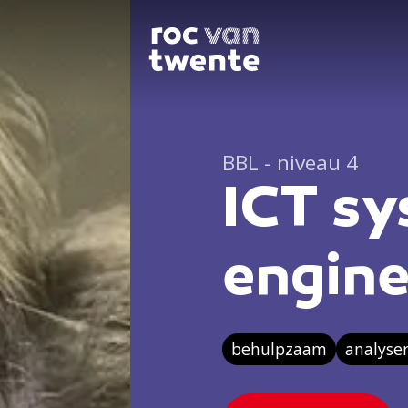
BBL - niveau 4
ICT s
engine
behulpzaam
analyse