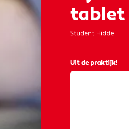
tablet
Student Hidde
Uit de praktijk!
@rocvantwente
Werken in de ICT iet
zien hoe een stage
Twente!
#stage
#st
#leren
#internship
#ditismbo
#student