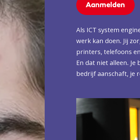
Aanmelden
Als ICT system enginee
werk kan doen. Jij zo
printers, telefoons e
En dat niet alleen. J
bedrijf aanschaft, je
(handleidingen, licent
beschermd bent tegen
soms flink doorwerken
verantwoordelijkheid 