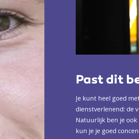
Past dit b
Je kunt heel goed m
dienstverlenend: de v
Natuurlijk ben je ook 
kun je je goed concen