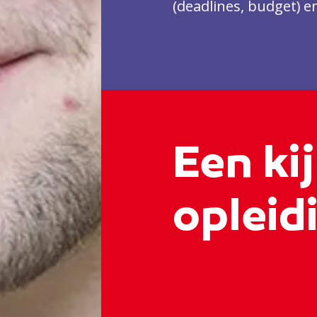
(deadlines, budget) en
Nederlands.
Een kij
opleidi