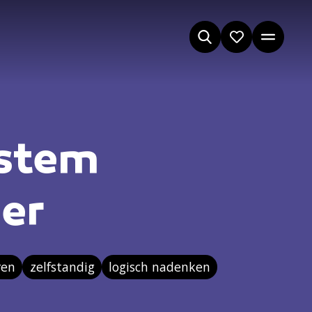
ystem
er
ren
zelfstandig
logisch nadenken