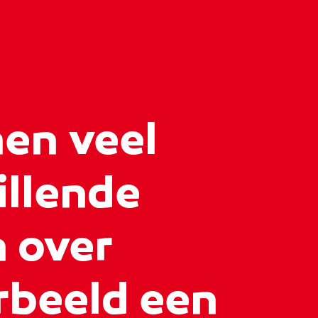
en veel
illende
 over
rbeeld een