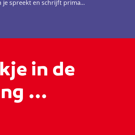
 je spreekt en schrijft prima
kje in de
ng ...