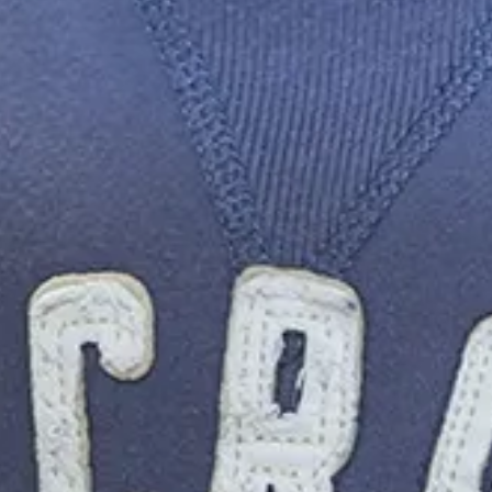
Inspiratie
In het kort
De opleiding