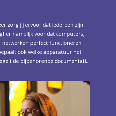
r zorg jij ervoor dat iedereen zijn
rgt er namelijk voor dat computers,
n netwerken perfect functioneren.
e bepaalt ook welke apparatuur het
 regelt de bijbehorende documentatie
ies) en zorgt dat je continu
 cyberaanvallen. Dat betekent
, alleen of in een team, maar die
vind jij alleen maar fijn.