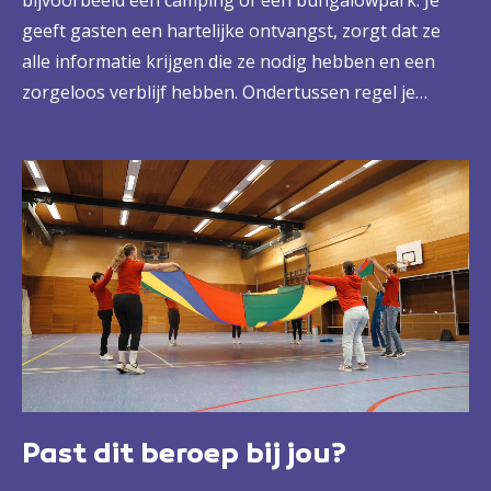
bijvoorbeeld een camping of een bungalowpark. Je
geeft gasten een hartelijke ontvangst, zorgt dat ze
alle informatie krijgen die ze nodig hebben en een
zorgeloos verblijf hebben. Ondertussen regel je
allerlei recreatieve activiteiten, zoals evenementen of
kinderanimatie en stuur je de horeca aan. Dat doe je
samen met je team, maar met jou in een coachende en
leidinggevende rol. Die veelzijdige functie is jou op het
lijf geschreven.
Past dit beroep bij jou?