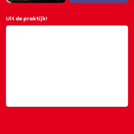
Uit de praktijk!
@rocvantwente
𝐕𝐚𝐤𝐚𝐧𝐭𝐢𝐞𝐯𝐢𝐛𝐞𝐬 𝐭𝐢𝐣𝐝𝐞𝐧𝐬 𝐝𝐞 𝐄𝐧𝐬𝐜𝐡𝐞𝐝𝐞 𝐫𝐞𝐢𝐬 𝐄𝐱𝐩𝐞𝐫𝐢𝐞𝐧𝐜𝐞 ✈️🌍
Studenten van de opleiding Travel, Leisure &
Hospitality lieten zien wat ze in huis hebben. 🤩 In
hun eigen stands promootten ze steden van over de
hele wereld. Bezoekers konden langs de kraampjes
voor reistips, inspiratie en natuurlijk heerlijke lokale
hapjes & drankjes. 🍹🥟
#travelleisurehospitality
#reistips
#toerisme
#ditismbo
#rocvantwente
♬ origineel geluid - rocvantwente - rocvantwente