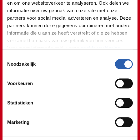
en om ons websiteverkeer te analyseren. Ook delen we
@rocvantwente
informatie over uw gebruik van onze site met onze
𝐎𝐥𝐚 𝐨𝐥𝐞 𝐨𝐥𝐞𝐞ⵑ 🕺🏼💃🏼 Eén groot feest tijdens de
partners voor social media, adverteren en analyse. Deze
Koningsspelen in Losser! 👑 Studenten van de
partners kunnen deze gegevens combineren met andere
opleiding Travel, leisure en hospitality
informatie die u aan ze heeft verstrekt of die ze hebben
organiseerden een superleuke dag vol toffe
verzameld op basis van uw gebruik van hun services.
activiteiten! 🧡
#koningsspelen2026
#olaoleolee
Voor meer informatie bekijk onze
cookie verklaring
.
#kinderenvoorkinderen
#ditismbo
#rocvantwente
Toestemmingsselectie
We werken samen met
26 derden
die uw gegevens
Noodzakelijk
♬ origineel geluid - rocvantwente
kunnen ontvangen en verwerken.
Voorkeuren
Statistieken
Het organiseren van een grote
kindertheatershow voor een
Marketing
basisschool vond ik superleuk!
Studente Leisure