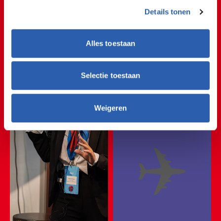
Details tonen
🏝😎🏝😎🏝😎🏝😎🏝
🏝😎🏝😎🏝😎🏝😎🏝
Alles toestaan
Leisure
🏝😎🏝😎🏝😎🏝😎
Selectie toestaan
🏝😎🏝😎🏝😎🏝😎
Weigeren
🏝😎🏝😎🏝😎🏝😎
✈️