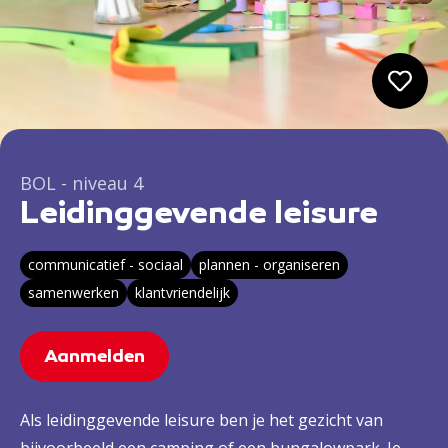
BOL - niveau 4
Leidinggevende leisure
communicatief - sociaal
plannen - organiseren
samenwerken
klantvriendelijk
Aanmelden
Als leidinggevende leisure ben je het gezicht van