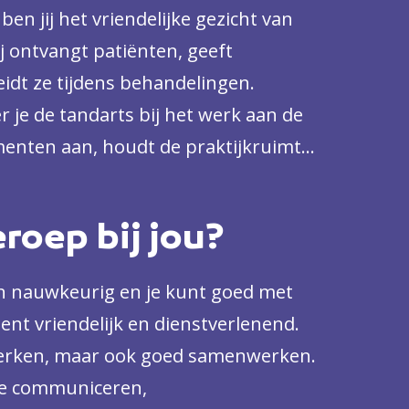
ben jij het vriendelijke gezicht van
ij ontvangt patiënten, geeft
eidt ze tijdens behandelingen.
 je de tandarts bij het werk aan de
umenten aan, houdt de praktijkruimte
zorgt dat de behandeling zo soepel
n is er geen behandeling? Dan beheer
eroep bij jou?
d je de administratie op orde. Zo is
g belangrijker: jij zorgt ervoor dat
en nauwkeurig en je kunt goed met
mlach de ruimte verlaten.
nt vriendelijk en dienstverlenend.
werken, maar ook goed samenwerken.
 te communiceren,