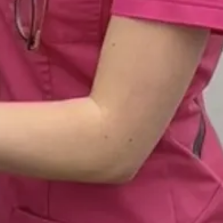
Ga direct naar
In het kort
De opleiding