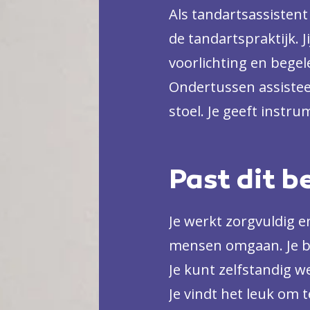
Als tandartsassistent 
de tandartspraktijk. J
voorlichting en begel
Ondertussen assisteer
stoel. Je geeft instr
schoon en netjes en 
mogelijk verloopt. E
Past dit b
jij de voorraad en hou
elke dag anders. En no
Je werkt zorgvuldig 
patiënten met een gli
mensen omgaan. Je be
Je kunt zelfstandig 
Je vindt het leuk om