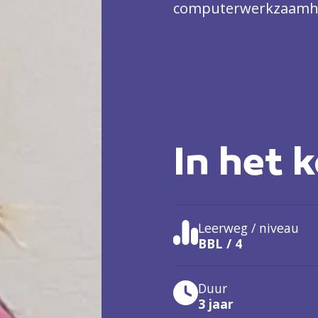
computerwerkzaamhed
oplossingsgericht.
In het k
Leerweg / niveau
BBL / 4
Duur
3 jaar