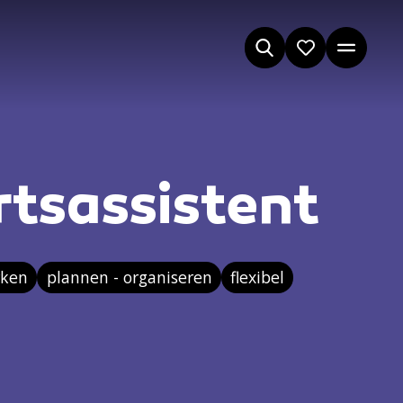
tsassistent
ken
plannen - organiseren
flexibel