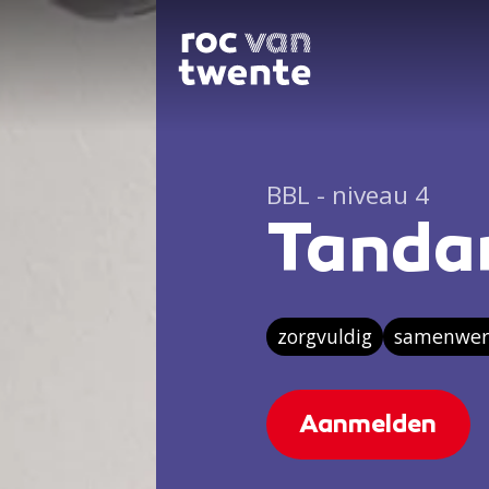
BBL - niveau 4
Tandar
zorgvuldig
samenwer
Aanmelden