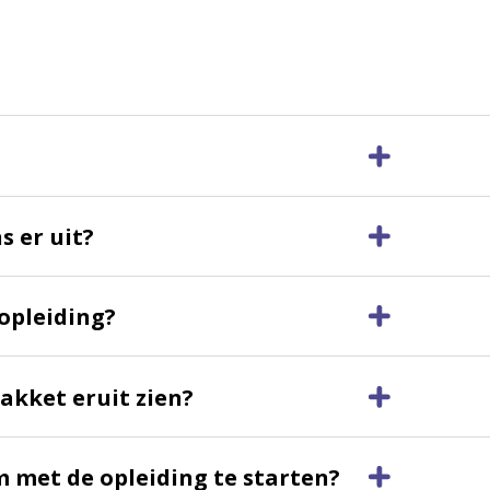
s er uit?
opleiding?
akket eruit zien?
m met de opleiding te starten?