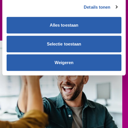
€ 1.295,-
Details tonen
Aanvullende kosten
n.v.t.
Alles toestaan
Selectie toestaan
Weigeren