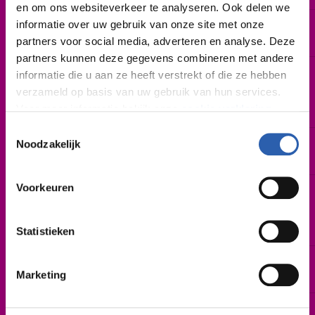
en om ons websiteverkeer te analyseren. Ook delen we
informatie over uw gebruik van onze site met onze
Duur
10 weken
partners voor social media, adverteren en analyse. Deze
partners kunnen deze gegevens combineren met andere
Startdatum
informatie die u aan ze heeft verstrekt of die ze hebben
Er zijn 4 instroommomenten: september, november,
verzameld op basis van uw gebruik van hun services.
februari en mei, maar in overleg kun je ook op
Voor meer informatie bekijk onze
cookie verklaring
.
andere momenten starten.
Toestemmingsselectie
We werken samen met
26 derden
die uw gegevens
Noodzakelijk
Lestijden
Nader te bepalen
kunnen ontvangen en verwerken.
Voorkeuren
Leslocatie
De Sumpel 4-6, Almelo
Parkweg 1-2, Hardenberg
Wethouder Beversstraat 165, Enschede
Statistieken
Cursusjaar
Marketing
2026-2027
Cursusgeld