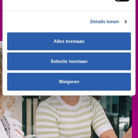
Schooljaar
2027-2028
Details tonen
Cursusgeld
€ 314,- (per schooljaar)
Alles toestaan
Selectie toestaan
Weigeren