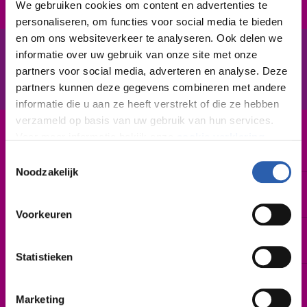
We gebruiken cookies om content en advertenties te
personaliseren, om functies voor social media te bieden
en om ons websiteverkeer te analyseren. Ook delen we
informatie over uw gebruik van onze site met onze
In het kort
De opleiding
partners voor social media, adverteren en analyse. Deze
partners kunnen deze gegevens combineren met andere
informatie die u aan ze heeft verstrekt of die ze hebben
verzameld op basis van uw gebruik van hun services.
Voor meer informatie bekijk onze
cookie verklaring
.
Leerweg / niveau
BBL / 2
Toestemmingsselectie
We werken samen met
26 derden
die uw gegevens
Noodzakelijk
kunnen ontvangen en verwerken.
Duur
2 jaar
Voorkeuren
Startdatum
Februari 2027 | augustus 2027
Statistieken
Leslocatie(s)
De Sumpel 4-6, Almelo
Marketing