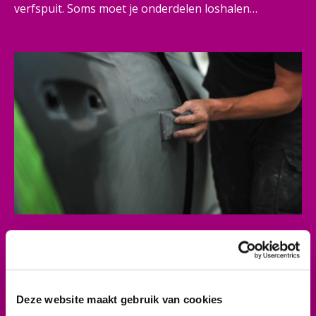
verfspuit. Soms moet je onderdelen loshalen
(demonteren) en weer vastzetten (monteren).
Bijvoorbeeld een spatbord of een motorkap. Dat doe
je met jouw creativiteit en met behulp van
schuurmachines en verfspuiten. Zo zorg je voor een
strak resultaat.
Past dit beroep bij jou?
Je bent creatief en je werkt graag met je handen. Je
bent handig en werkt netjes en nauwkeurig.
Deze website maakt gebruik van cookies