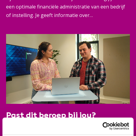
een optimale financiële administratie van een bedrijf
of instelling. Je geeft informatie over
bedrijfsprocessen, maakt (financiële) rapportages en
door slim debiteuren- en crediteurenbeheer zorg je
ervoor dat alle geldstromen op orde zijn. Bovendien
herken je knelpunten en maak je verbetervoorstellen.
Zo draag je bij aan betere bedrijfsvoering, haal je
meer uit mensen en middelen en help je jouw
organisatie belangrijke kansen pakken.
Past dit beroep bij jou?
Je houdt van cijfers en financiële systemen. Je bent