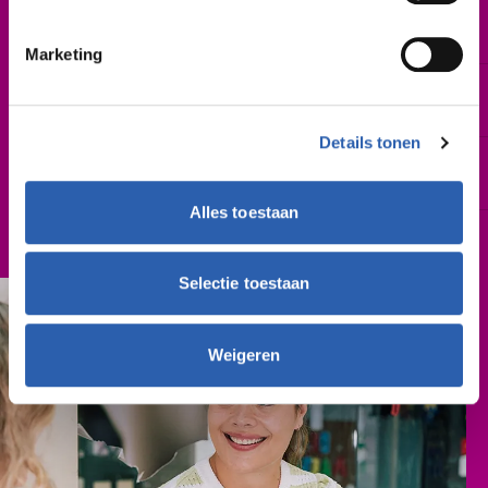
Startdatum
Februari 2027 | augustus 2027
Marketing
Leslocatie(s)
Gieterij 200, Hengelo
Details tonen
Schooljaar
2027-2028
Alles toestaan
Cursusgeld
€ 762,- (per schooljaar)
Selectie toestaan
Weigeren