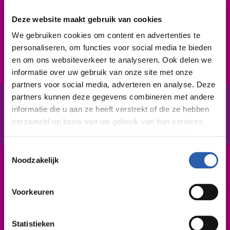
punctueel, nauwkeurig en maakt graag tabellen en
grafieken. Daarnaast ben je verantwoordelijk en pas
Deze website maakt gebruik van cookies
je regels correct toe. Je stelt je klantgericht op en je
We gebruiken cookies om content en advertenties te
kunt je inleven in de wensen van crediteuren,
personaliseren, om functies voor social media te bieden
debiteuren en interne klanten binnen je eigen bedrijf.
en om ons websiteverkeer te analyseren. Ook delen we
informatie over uw gebruik van onze site met onze
partners voor social media, adverteren en analyse. Deze
partners kunnen deze gegevens combineren met andere
informatie die u aan ze heeft verstrekt of die ze hebben
In het kort
De opleiding
verzameld op basis van uw gebruik van hun services.
Voor meer informatie bekijk onze
cookie verklaring
.
Toestemmingsselectie
We werken samen met
26 derden
die uw gegevens
Noodzakelijk
Leerweg / niveau
kunnen ontvangen en verwerken.
BBL / 4
Voorkeuren
Duur
2 jaar
Statistieken