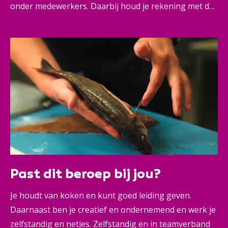
onder medewerkers. Daarbij houd je rekening met de
wettelijke regels en voorschriften voor keukenwerk.
Je regelt ook de inkoop van producten en goederen,
stelt de menukaarten samen, maakt menuplanningen
en doet de berekeningen. Natuurlijk sta je zelf ook
achter het fornuis. Koken is immers je lust en je leven.
Past dit beroep bij jou?
Je houdt van koken en kunt goed leiding geven.
Daarnaast ben je creatief en ondernemend en werk je
zelfstandig en netjes. Zelfstandig en in teamverband