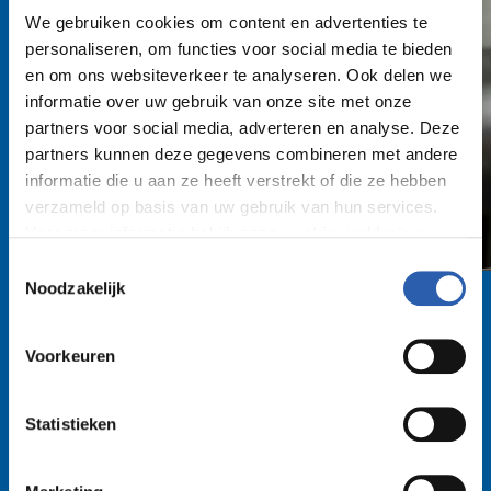
We gebruiken cookies om content en advertenties te
personaliseren, om functies voor social media te bieden
en om ons websiteverkeer te analyseren. Ook delen we
informatie over uw gebruik van onze site met onze
partners voor social media, adverteren en analyse. Deze
partners kunnen deze gegevens combineren met andere
informatie die u aan ze heeft verstrekt of die ze hebben
verzameld op basis van uw gebruik van hun services.
Voor meer informatie bekijk onze
cookie verklaring
.
Toestemmingsselectie
We werken samen met
26 derden
die uw gegevens
Noodzakelijk
kunnen ontvangen en verwerken.
Voorkeuren
Statistieken
De smaak, garingen en
presentatie waren subliem!