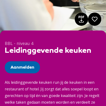
BBL - niveau 4
Leidinggevende keuken
Aanmelden
Als leidinggevende keuken run jij de keuken in een
restaurant of hotel. Jij zorgt dat alles soepel loopt en
gerechten op tijd én van goede kwaliteit zijn. Je regelt
welke taken gedaan moeten worden en verdeelt ze