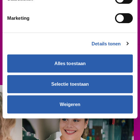
Startdatum
Februari 2027 | augustus 2027
Marketing
Leslocatie(s)
Gieterij 200, Hengelo
Morsweg 4, Rijssen
Details tonen
Schooljaar
2027-2028
Alles toestaan
Cursusgeld
€ 762,- (per schooljaar)
Selectie toestaan
Weigeren