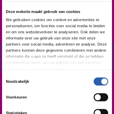
collega's en opdrachtgevers. Je werkt flexibel,
zelfstandig en met veel
Deze website maakt gebruik van cookies
verantwoordelijkheidsgevoel. Je geeft leiding aan een
We gebruiken cookies om content en advertenties te
groep medewerkers en bent verantwoordelijk voor de
personaliseren, om functies voor social media te bieden
dagelijkse aansturing, werkplanning en
en om ons websiteverkeer te analyseren. Ook delen we
teamresultaten. Je geeft advies over wie je aanneemt
informatie over uw gebruik van onze site met onze
en wie welk werk doet. Je lost noodgevallen snel op,
partners voor social media, adverteren en analyse. Deze
soms met hulp van een andere afdeling of
partners kunnen deze gegevens combineren met andere
informatie die u aan ze heeft verstrekt of die ze hebben
In het kort
leidinggevende. Je voert individuele gesprekken
De opleiding
verzameld op basis van uw gebruik van hun services.
waarbij je je medewerkers feedback geeft, coacht en
Voor meer informatie bekijk onze
cookie verklaring
.
motiveert. Ook voer je functioneringsgesprekken. Je
Toestemmingsselectie
houdt het welzijn van je mensen goed in de gaten en
We werken samen met
26 derden
die uw gegevens
Noodzakelijk
Leerweg / niveau
hebt ook voor duurzame inzetbaarheid en
kunnen ontvangen en verwerken.
BBL / 4
vitaliteit. Leidinggeven gaat jou goed af.
Voorkeuren
Duur
1 jaar
Statistieken