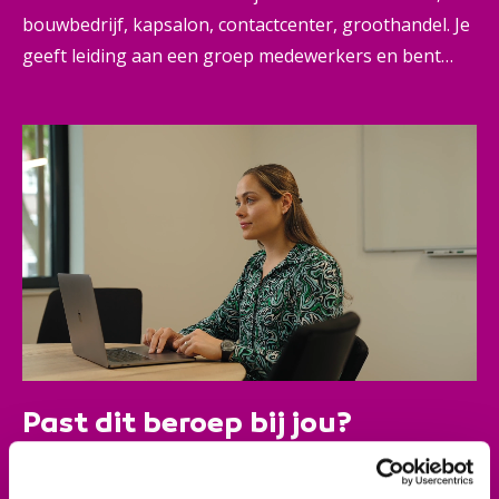
bouwbedrijf, kapsalon, contactcenter, groothandel. Je
geeft leiding aan een groep medewerkers en bent
verantwoordelijk voor de dagelijkse aansturing,
werkplanning en teamresultaten. Je geeft advies over
wie je aanneemt en wie welk werk doet. Je lost
noodgevallen snel op, soms met hulp van een andere
afdeling of leidinggevende. Je voert individuele
gesprekken waarbij je je medewerkers feedback
geeft, coacht en motiveert. Ook voer je
functioneringsgesprekken. Je houdt het welzijn van je
mensen goed in de gaten en hebt ook voor duurzame
inzetbaarheid en vitaliteit. Je bent een echte leider.
Past dit beroep bij jou?
Je kunt goed met mensen omgaan: met klanten,