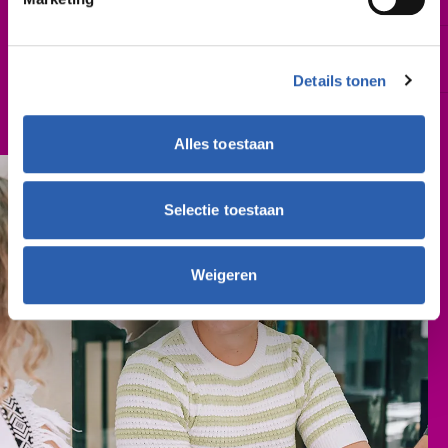
Morsweg 24, Rijssen
Schooljaar
2027-2028
Details tonen
Cursusgeld
€ 314,- (per schooljaar)
Alles toestaan
Selectie toestaan
Weigeren