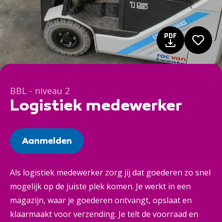
BBL - niveau 2
Logistiek medewerker
Aanmelden
Als logistiek medewerker zorg jij dat goederen zo snel
mogelijk op de juiste plek komen. Je werkt in een
magazijn, waar je goederen ontvangt, opslaat en
klaarmaakt voor verzending. Je telt de voorraad en