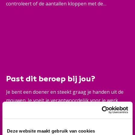
controleert of de aantallen kloppen met de
administratie. En komen er nieuwe goederen binnen?
Dan voer je die in het voorraadsysteem in. Samen met
je team zorg je voor een opgeruimd magazijn, waar je
goed en veilig kunt werken. Je werkt met
computerapparatuur en transsportmiddelen, zoals
een heftruck. Soms heb je contact met klanten die aan
de balie komen.
Past dit beroep bij jou?
Je bent een doener en steekt graag je handen uit de
mouwen. Je voelt je verantwoordelijk voor je werk,
kunt goed samenwerken en helpt collega's graag.
Ook blijf je rustig en denk je in oplossingen als iets
anders loopt dan gepland. Je werkt met een computer,
Deze website maakt gebruik van cookies
houdt van aanpakken en vindt het leuk om actief