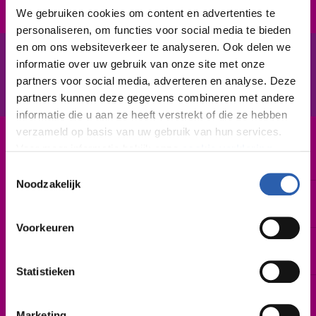
We gebruiken cookies om content en advertenties te
bezig te zijn.
personaliseren, om functies voor social media te bieden
en om ons websiteverkeer te analyseren. Ook delen we
informatie over uw gebruik van onze site met onze
In het kort
De opleiding
partners voor social media, adverteren en analyse. Deze
partners kunnen deze gegevens combineren met andere
informatie die u aan ze heeft verstrekt of die ze hebben
verzameld op basis van uw gebruik van hun services.
Voor meer informatie bekijk onze
cookie verklaring
.
Leerweg / niveau
BBL / 2
Toestemmingsselectie
We werken samen met
26 derden
die uw gegevens
Noodzakelijk
Duur
kunnen ontvangen en verwerken.
1 tot 1,5 jaar
Voorkeuren
Startdatum
Zo spoedig mogelijk | augustus 2026
Statistieken
Leslocatie(s)
De Sumpel 4-6, Almelo
Marketing