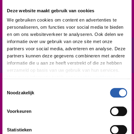
feedback. Natuurlijk ben je geïnteresseerd in de
Deze website maakt gebruik van cookies
gezondheidszorg en nieuwe ontwikkelingen daarin.
We gebruiken cookies om content en advertenties te
personaliseren, om functies voor social media te bieden
en om ons websiteverkeer te analyseren. Ook delen we
informatie over uw gebruik van onze site met onze
partners voor social media, adverteren en analyse. Deze
In het kort
De opleiding
partners kunnen deze gegevens combineren met andere
informatie die u aan ze heeft verstrekt of die ze hebben
verzameld op basis van uw gebruik van hun services.
Voor meer informatie bekijk onze
cookie verklaring
.
Toestemmingsselectie
Leerweg / niveau
We werken samen met
26 derden
die uw gegevens
BOL versneld / 4
Noodzakelijk
kunnen ontvangen en verwerken.
Duur
Voorkeuren
2 jaar
Startdatum
Statistieken
Augustus 2026 | februari 2027