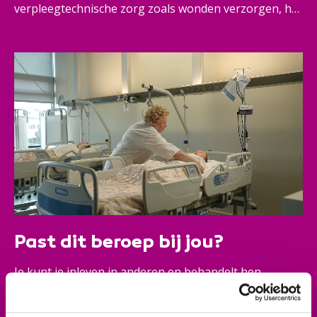
verpleegtechnische zorg zoals wonden verzorgen, het
verstrekken van medicijnen en het geven van injecties.
Je informeert mensen over gezondheid, leefstijl,
ziekte en behandeling en houdt zorgdossiers bij.
Zelfstandig werken, coördineren, overleggen met
andere hulpverleners: je doet het allemaal. Kortom: je
houdt van een beetje actie en afwisseling. Dat maakt
jou een belangrijke kracht in bijvoorbeeld de
ouderenzorg, de thuiszorg of bij andere
zorginstellingen.
Past dit beroep bij jou?
Je kunt je inleven in anderen en behandelt hen
respectvol. Je bent oplossingsgericht, kunt goed
samenwerken, organiseren en staat open voor