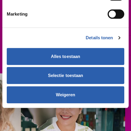
Leslocatie(s)
Marketing
Gieterij 200, Hengelo
Wierdensestraat 65, Almelo
Van Galenstraat 20, Enschede
Details tonen
Schooljaar
2027-2028
Alles toestaan
Lesgeld
€ 1.511,- (per schooljaar)
Selectie toestaan
Weigeren