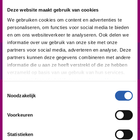
technisch in elkaar zitten. Je kunt goed zelfstandig
werken, maar ook goed samenwerken. En: je bent
Deze website maakt gebruik van cookies
goed in rekenen.
We gebruiken cookies om content en advertenties te
personaliseren, om functies voor social media te bieden
en om ons websiteverkeer te analyseren. Ook delen we
informatie over uw gebruik van onze site met onze
partners voor social media, adverteren en analyse. Deze
partners kunnen deze gegevens combineren met andere
In het kort
De opleiding
informatie die u aan ze heeft verstrekt of die ze hebben
verzameld op basis van uw gebruik van hun services.
Voor meer informatie bekijk onze
cookie verklaring
.
Toestemmingsselectie
Leerweg / niveau
We werken samen met
26 derden
die uw gegevens
Noodzakelijk
BBL / 2
kunnen ontvangen en verwerken.
Voorkeuren
Duur
2 jaar
Statistieken
Startdatum