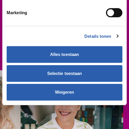
Februari 2027 | augustus 2027
Marketing
Leslocatie(s)
Sportlaan Driene 2-4, Hengelo
Parkweg 1-2, Hardenberg
Details tonen
Schooljaar
2027-2028
Alles toestaan
Cursusgeld
€ 314,- (per schooljaar)
Selectie toestaan
Weigeren