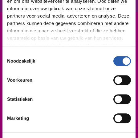
en om ons websiteverkeer te analyseren. Ook delen we
informatie over uw gebruik van onze site met onze
partners voor social media, adverteren en analyse. Deze
partners kunnen deze gegevens combineren met andere
Leerweg / niveau
informatie die u aan ze heeft verstrekt of die ze hebben
BBL / 2
verzameld op basis van uw gebruik van hun services.
Voor meer informatie bekijk onze
cookie verklaring
.
Duur
2 jaar
Toestemmingsselectie
We werken samen met
26 derden
die uw gegevens
Noodzakelijk
kunnen ontvangen en verwerken.
Startdatum
Februari 2027 | augustus 2027
Voorkeuren
Leslocatie(s)
Sportlaan Driene 2-4, Hengelo
Parkweg 1-2, Hardenberg
Statistieken
Schooljaar
Marketing
2027-2028
Cursusgeld