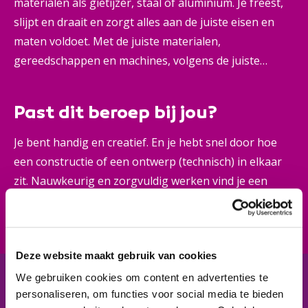
materialen als gietijzer, staal of aluminium. Je freest,
slijpt en draait en zorgt alles aan de juiste eisen en
maten voldoet. Met de juiste materialen,
gereedschappen en machines, volgens de juiste
werktekeningen. En wordt het technisch ingewikkeld?
Dan vind jij een oplossing. Jij bent een echte vakman
Past dit beroep bij jou?
of -vrouw in de productietechniek. Je weet precies
welke kwaliteit je moet leveren. En: je houdt de kosten
Je bent handig en creatief. En je hebt snel door hoe
goed in de gaten.
een constructie of een ontwerp (technisch) in elkaar
zit. Nauwkeurig en zorgvuldig werken vind je een
uitdaging.
Deze website maakt gebruik van cookies
We gebruiken cookies om content en advertenties te
In het kort
personaliseren, om functies voor social media te bieden
De opleiding