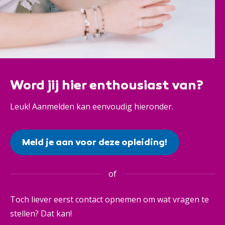
Word jij hier enthousiast van?
Leuk! Aanmelden kan eenvoudig hieronder.
Meld je aan voor deze opleiding!
of
Toch liever eerst contact opnemen om wat vragen te
stellen? Dat kan!