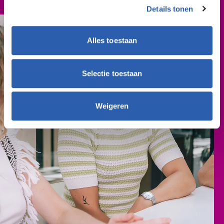
€ 314,- (per schooljaar)
Details tonen
Alles toestaan
Selectie toestaan
Weigeren