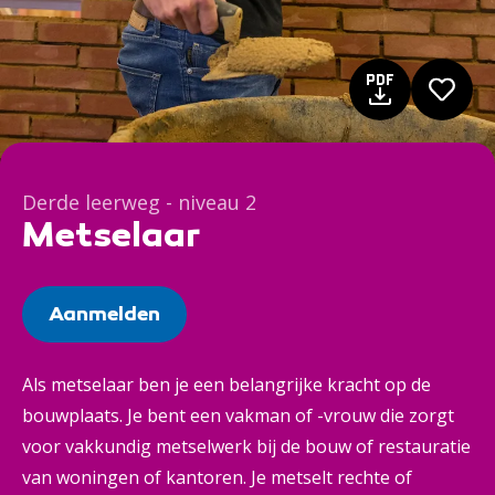
Derde leerweg - niveau 2
Metselaar
Aanmelden
Als metselaar ben je een belangrijke kracht op de
bouwplaats. Je bent een vakman of -vrouw die zorgt
voor vakkundig metselwerk bij de bouw of restauratie
van woningen of kantoren. Je metselt rechte of