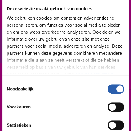
goed samenwerken. Bovendien werk je netjes en snel.
Deze website maakt gebruik van cookies
We gebruiken cookies om content en advertenties te
personaliseren, om functies voor social media te bieden
en om ons websiteverkeer te analyseren. Ook delen we
informatie over uw gebruik van onze site met onze
In het kort
partners voor social media, adverteren en analyse. Deze
De opleiding
partners kunnen deze gegevens combineren met andere
informatie die u aan ze heeft verstrekt of die ze hebben
verzameld op basis van uw gebruik van hun services.
Voor meer informatie bekijk onze
cookie verklaring
.
Leerweg / niveau
Derde leerweg / 2
Toestemmingsselectie
We werken samen met
26 derden
die uw gegevens
Noodzakelijk
kunnen ontvangen en verwerken.
Duur
2 maanden tot 2 jaar
Voorkeuren
Startdatum
Zo spoedig mogelijk | augustus 2027
Statistieken