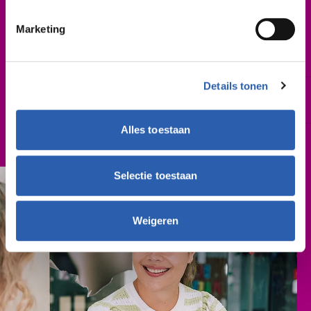
Leslocatie(s)
Morsweg 4, Rijssen
Marketing
Lansinkesweg 28a, Hengelo
Aziëlaan 3, Vroomshoop
Veldkampsweg 24, Almelo
Details tonen
Cursusjaar
2027-2028
Alles toestaan
Cursusgeld
toelichting zie “Kosten”
Selectie toestaan
Weigeren