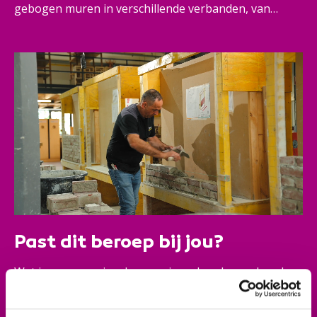
gebogen muren in verschillende verbanden, van
halfsteens- tot wildverband. Je werk is strak, degelijk
en afgestemd op andere bouwkundige voorzieningen
zoals bevestigingsmateriaal voor isolatiemateriaal.
Bovendien kun je ook tegelzetten en stukadoren.
Kortom: als metselaar ben je onmisbaar in ieder
bouwproject.
Past dit beroep bij jou?
Wat jouw ogen zien, kunnen jouw handen maken. Je
bent handig en hebt snel door hoe dingen technisch
in elkaar zitten. Je werkt zelfstandig, maar je kunt ook