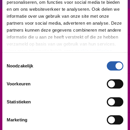
personaliseren, om functies voor social media te bieden
en om ons websiteverkeer te analyseren. Ook delen we
informatie over uw gebruik van onze site met onze
Leerweg / niveau
partners voor social media, adverteren en analyse. Deze
BBL / 2
partners kunnen deze gegevens combineren met andere
informatie die u aan ze heeft verstrekt of die ze hebben
Duur
verzameld op basis van uw gebruik van hun services.
2 jaar
Voor meer informatie bekijk onze
cookie verklaring
.
Toestemmingsselectie
Startdatum
We werken samen met
26 derden
die uw gegevens
Noodzakelijk
Zo spoedig mogelijk | augustus 2027
kunnen ontvangen en verwerken.
Leslocatie(s)
Voorkeuren
Lansinkesweg 28a, Hengelo
Schooljaar
Statistieken
2027-2028
Cursusgeld
Marketing
€ 314,- (per schooljaar)