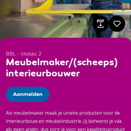
BBL - niveau 2
Meubelmaker/(scheeps)
interieurbouwer
Aanmelden
Als meubelmaker maak je unieke producten voor de
interieurbouw en meubelindustrie. Jij beheerst je vak
als geen ander, dus zorg je voor een kwaliteitsproduct