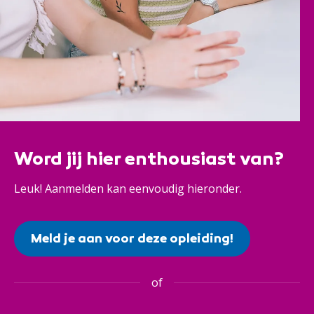
Word jij hier enthousiast van?
Leuk! Aanmelden kan eenvoudig hieronder.
Meld je aan voor deze opleiding!
of