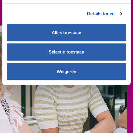
Aanvullende kosten
Details tonen
Ongeveer € 30,- per leerjaar. Dit is een vrijwillige
bijdrage.
Alles toestaan
Selectie toestaan
Weigeren