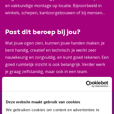
en vakkundige montage op locatie. Bijvoorbeeld in
winkels, schepen, kantoorgebouwen of bij mensen
thuis. Je maakt je opdrachten o.a. met hout en
gebruikt verschillende gereedschappen, machines en
Past dit beroep bij jou?
materialen. Je doet dit op aanwijzing van een voorman
of leidinggevende, maar ook met veel eigen
Wat jouw ogen zien, kunnen jouw handen maken. Je
verantwoordelijkheid.
bent handig, creatief en technisch. Je werkt zeer
nauwkeurig en zorgvuldig, en kunt goed rekenen. Een
goed ruimtelijk inzicht is ook belangrijk. Verder werk
je graag zelfstandig, maar ook in een team.
Deze website maakt gebruik van cookies
In het kort
De opleiding
We gebruiken cookies om content en advertenties te