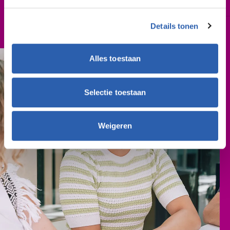
2027-2028
Details tonen
Cursusgeld
€ 314,- (per schooljaar)
Alles toestaan
Selectie toestaan
Weigeren