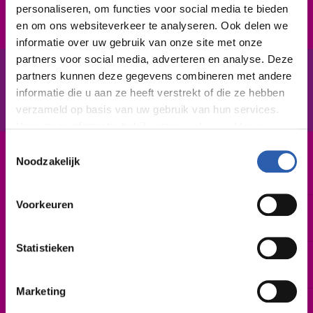
personaliseren, om functies voor social media te bieden
en om ons websiteverkeer te analyseren. Ook delen we
informatie over uw gebruik van onze site met onze
partners voor social media, adverteren en analyse. Deze
partners kunnen deze gegevens combineren met andere
In het kort
De opleiding
informatie die u aan ze heeft verstrekt of die ze hebben
verzameld op basis van uw gebruik van hun services.
Voor meer informatie bekijk onze
cookie verklaring
.
Toestemmingsselectie
We werken samen met
26 derden
die uw gegevens
Noodzakelijk
Leerweg / niveau
kunnen ontvangen en verwerken.
BBL / 2
Voorkeuren
Duur
2 jaar
Statistieken
Startdatum
Februari 2027 | augustus 2027
Marketing
Schooljaar