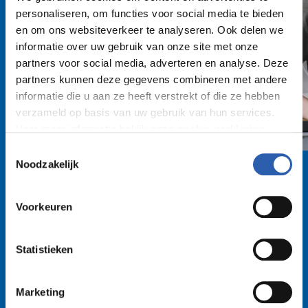
personaliseren, om functies voor social media te bieden
en om ons websiteverkeer te analyseren. Ook delen we
informatie over uw gebruik van onze site met onze
partners voor social media, adverteren en analyse. Deze
partners kunnen deze gegevens combineren met andere
informatie die u aan ze heeft verstrekt of die ze hebben
verzameld op basis van uw gebruik van hun services.
Voor meer informatie bekijk onze
cookie verklaring
.
Toestemmingsselectie
We werken samen met
26 derden
die uw gegevens
Noodzakelijk
kunnen ontvangen en verwerken.
Voorkeuren
Statistieken
De ene keer ben ik aan de slag
in de centrale controlekamer,
Marketing
de dag erna op de werkvloer.