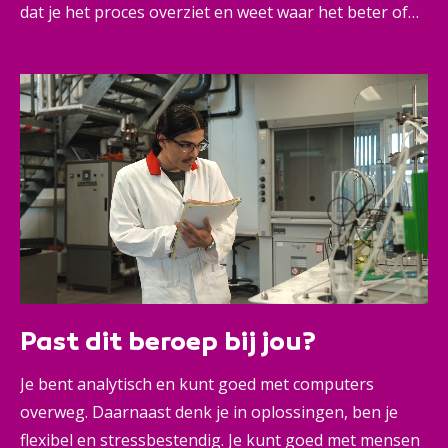
dat je het proces overziet en weet waar het beter of
efficiënter kan. Zo zorg jij voor betere kwaliteit van de
productielijn, maar ook voor strakke planningen en
slim onderhoud van machines. Dat doe je samen met
je team, maar met jou als leider. Veilig en efficiënt. Dat
maakt jou onmisbaar in elke fabriek.
Past dit beroep bij jou?
Je bent analytisch en kunt goed met computers
overweg. Daarnaast denk je in oplossingen, ben je
flexibel en stressbestendig. Je kunt goed met mensen