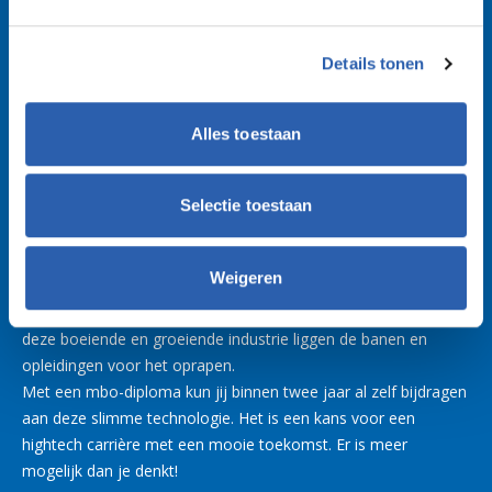
Dat maakt het heel
afwisselend!
Details tonen
Student Lisa
Alles toestaan
Ontdek je toekomst in de
Selectie toestaan
microchipindustrie van Twente!
Wist je dat veel bedrijven in Twente werken aan microchips? Je
Weigeren
weet wel, die kleine, maar krachtige onderdelen in je telefoon,
de gameconsole van je kind of de slimme oven in je keuken. In
deze boeiende en groeiende industrie liggen de banen en
opleidingen voor het oprapen.
Met een mbo-diploma kun jij binnen twee jaar al zelf bijdragen
aan deze slimme technologie. Het is een kans voor een
hightech carrière met een mooie toekomst. Er is meer
mogelijk dan je denkt!