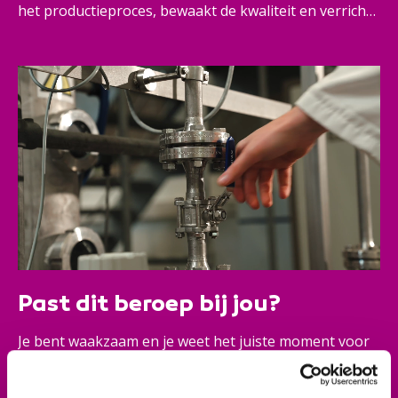
het productieproces, bewaakt de kwaliteit en verricht
onderhoud. Verder ben je proactief en probeer je
storingen te voorkomen. Zijn er problemen? Dan weet
jij die goed op te lossen. Samen met jouw collega-
operators vorm je een team en werk je volgens de
(veiligheids-)voorschriften waarbinnen jij
verantwoordelijk bent voor je eigen werk.
Past dit beroep bij jou?
Je bent waakzaam en je weet het juiste moment voor
actie te bepalen. Bij (dreigende) storingen of
afwijkingen neem je een goede beslissing. Je bent