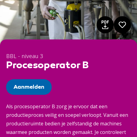
BBL - niveau 3
Procesoperator B
Aanmelden
Als procesoperator B zorg je ervoor dat een
productieproces veilig en soepel verloopt. Vanuit een
productieruimte bedien je zelfstandig de machines
waarmee producten worden gemaakt. Je controleert