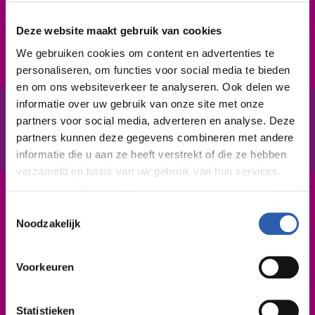
flexibel inzetbaar, op meerdere plaatsen. Verder pas jij
Deze website maakt gebruik van cookies
je makkelijk aan veranderingen in het proces en het
product.
We gebruiken cookies om content en advertenties te
personaliseren, om functies voor social media te bieden
en om ons websiteverkeer te analyseren. Ook delen we
informatie over uw gebruik van onze site met onze
partners voor social media, adverteren en analyse. Deze
In het kort
De opleiding
partners kunnen deze gegevens combineren met andere
informatie die u aan ze heeft verstrekt of die ze hebben
verzameld op basis van uw gebruik van hun services.
Voor meer informatie bekijk onze
cookie verklaring
.
Leerweg / niveau
Toestemmingsselectie
BBL / 3
We werken samen met
26 derden
die uw gegevens
Noodzakelijk
kunnen ontvangen en verwerken.
Duur
2 tot 3 jaar
Voorkeuren
Startdatum
Statistieken
November 2026 | februari 2027 | mei 2027 |