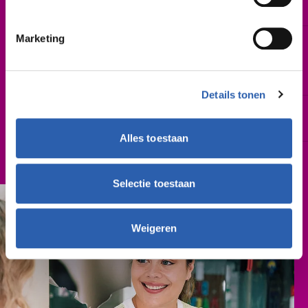
augustus 2027
Marketing
Leslocatie(s)
De Sumpel 4-6, Almelo
Parkweg 1-2, Hardenberg
M.H. Tromplaan 28, Enschede
Details tonen
Schooljaar
2027-2028
Alles toestaan
Cursusgeld
€ 762,- (per schooljaar)
Selectie toestaan
Weigeren