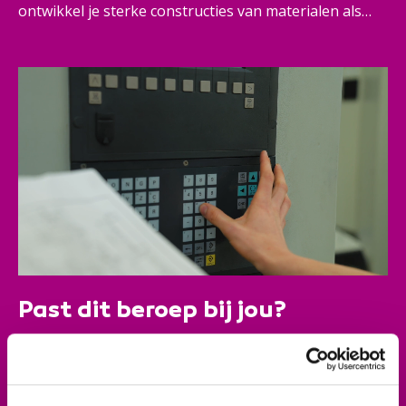
ontwikkel je sterke constructies van materialen als
ijzer, aluminium en staal. Daarin ben je breed
inzetbaar. Je denkt mee over de ontwerpen, schrijft
CNC-programma's voor de productie en bewaakt
het bewerkingsproces. En zijn er problemen? Dan los
jij ze vakkundig op. Zo zorg jij samen met je collega's
voor een topresultaat.
Past dit beroep bij jou?
Je werkt zelfstandig en nauwkeurig en voelt je
verantwoordelijk voor wat je doet. Problemen
oplossen vind je leuk. Je gaat graag om met mensen