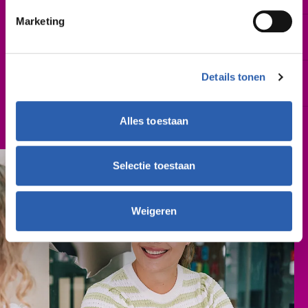
Marketing
Leslocatie(s)
Gieterij 200, Hengelo
Schooljaar
Details tonen
2027-2028
Alles toestaan
Cursusgeld
€ 762,- (per schooljaar)
Selectie toestaan
Weigeren