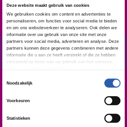
en communiceert goed. Je hebt oog voor kwaliteit. En:
Deze website maakt gebruik van cookies
je bent geïnteresseerd in nieuwe technologie.
We gebruiken cookies om content en advertenties te
personaliseren, om functies voor social media te bieden
en om ons websiteverkeer te analyseren. Ook delen we
informatie over uw gebruik van onze site met onze
partners voor social media, adverteren en analyse. Deze
partners kunnen deze gegevens combineren met andere
In het kort
De opleiding
informatie die u aan ze heeft verstrekt of die ze hebben
verzameld op basis van uw gebruik van hun services.
Voor meer informatie bekijk onze
cookie verklaring
.
Toestemmingsselectie
We werken samen met
26 derden
die uw gegevens
Leerweg / niveau
Noodzakelijk
BBL / 4
kunnen ontvangen en verwerken.
Voorkeuren
Duur
2 jaar
Statistieken
Startdatum
Februari 2027 | augustus 2027