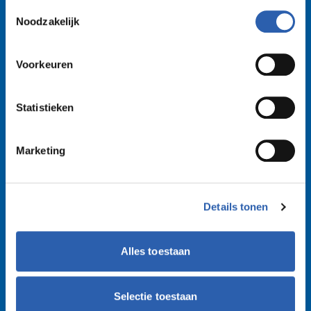
Toestemmingsselectie
🧑‍🤝‍🧑🤝🧑‍🤝‍🧑🤝🧑‍
We werken samen met
26 derden
die uw gegevens
Noodzakelijk
kunnen ontvangen en verwerken.
🧑‍🤝‍🧑🤝🧑‍🤝‍🧑🤝🧑‍
Voorkeuren
🧑‍🤝‍🧑🤝🧑‍🤝‍🧑🤝🧑‍
Betrokken
Statistieken
🧑‍🤝‍🧑🤝🧑‍🤝‍🧑🤝🧑‍
Marketing
🧑‍🤝‍🧑🤝🧑‍🤝‍🧑🤝🧑‍
💚
Details tonen
Alles toestaan
Selectie toestaan