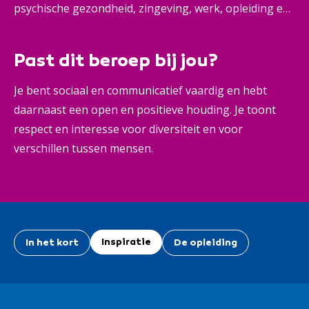
psychische gezondheid, zingeving, werk, opleiding en
activiteiten. Dat doe je niet door alles over te nemen,
maar door iemand te motiveren en te activeren. Zo
Past dit beroep bij jou?
geef je mensen zelf de regie over hun leven en hun
levensgeluk.
Je bent sociaal en communicatief vaardig en hebt
daarnaast een open en positieve houding. Je toont
respect en interesse voor diversiteit en voor
verschillen tussen mensen.
Inspiratie
In het kort
De opleiding