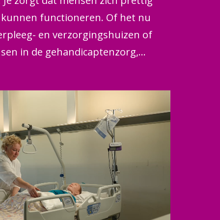
 Je zorgt dat mensen zich prettig
g kunnen functioneren. Of het nu
rpleeg- en verzorgingshuizen of
sen in de gehandicaptenzorg,
idszorg of kraamzorg. Je bent een
 advies, verstrekt medicijnen en
 bij. Je werkt zelfstandig en
ondom je cliënt. Met jouw hulp
lf zo goed en zo lang mogelijk