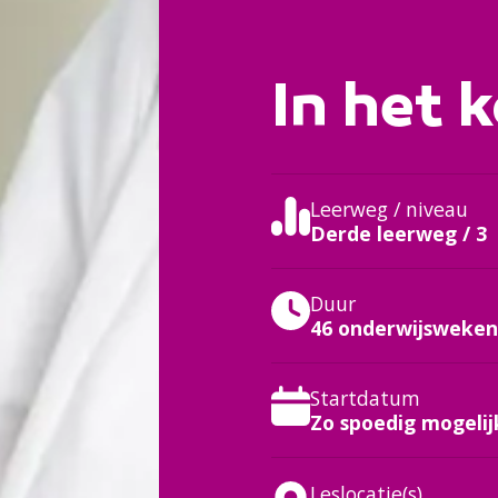
In het k
Leerweg / niveau
Derde leerweg / 3
Duur
46 onderwijsweke
Startdatum
Zo spoedig mogelij
Leslocatie(s)