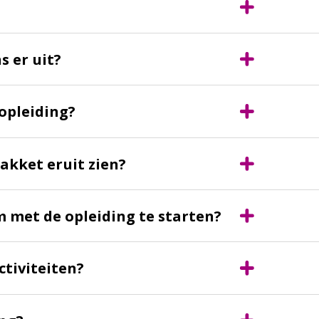
s er uit?
opleiding?
akket eruit zien?
m met de opleiding te starten?
ctiviteiten?