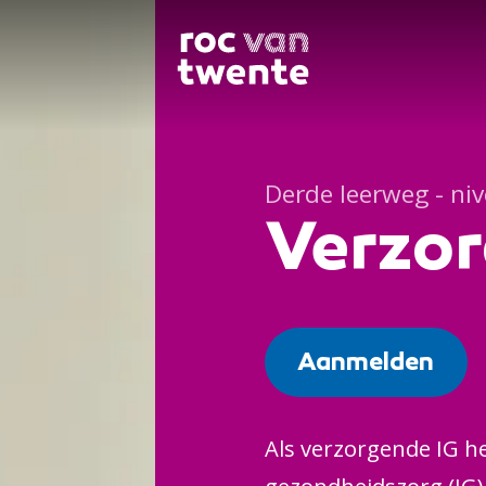
Derde leerweg - ni
Verzor
Aanmelden
Als verzorgende IG h