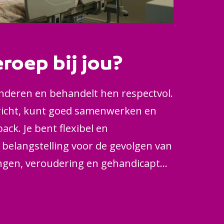
eroep bij jou?
 anderen en behandelt hen respectvol.
richt, kunt goed samenwerken en
ack. Je bent flexibel en
 belangstelling voor de gevolgen van
ngen, veroudering en gehandicapt
nt mensen hier graag bij. Natuurlijk
d in de gezondheidszorg en nieuwe
n.