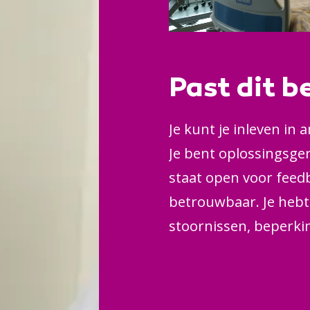
Past dit b
Je kunt je inleven in
Je bent oplossingsge
staat open voor feedb
betrouwbaar. Je hebt
stoornissen, beperki
zijn. En je ondersteu
ben je geïnteresseer
ontwikkelingen daari