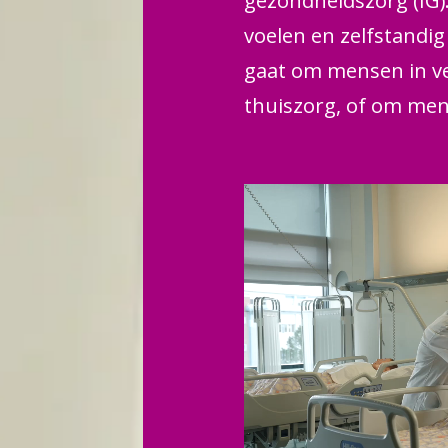
gezondheidszorg (IG).
voelen en zelfstandi
gaat om mensen in ve
thuiszorg, of om men
geestelijke gezondhe
luisterend oor, geeft
houdt het zorgdossier
organiseert de zorg r
kunnen mensen zichze
redden.