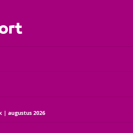
ort
n
k | augustus 2026