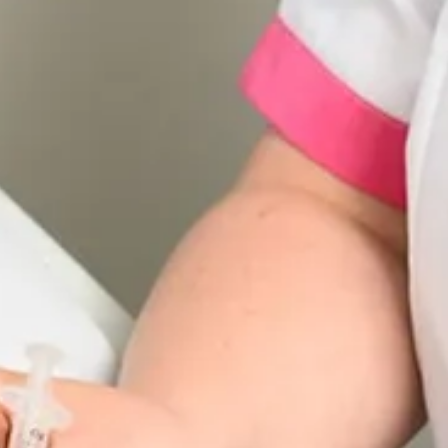
Ga direct naar
In het kort
De opleiding