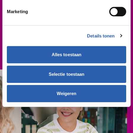
Marketing
Leslocatie(s)
Aziëlaan 3, Vroomshoop
Produktieweg 13, Holten
Details tonen
Schooljaar
2027-2028
Alles toestaan
Cursusgeld
€ 314,- (per schooljaar)
Selectie toestaan
Weigeren