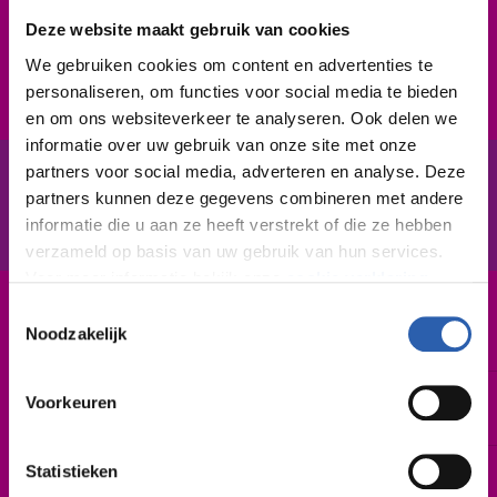
milieubewust. Daarnaast heb je een goede
Deze website maakt gebruik van cookies
lichamelijke conditie, want het werk kan zwaar zijn.
We gebruiken cookies om content en advertenties te
personaliseren, om functies voor social media te bieden
en om ons websiteverkeer te analyseren. Ook delen we
informatie over uw gebruik van onze site met onze
partners voor social media, adverteren en analyse. Deze
partners kunnen deze gegevens combineren met andere
In het kort
De opleiding
informatie die u aan ze heeft verstrekt of die ze hebben
verzameld op basis van uw gebruik van hun services.
Voor meer informatie bekijk onze
cookie verklaring
.
Toestemmingsselectie
Leerweg / niveau
We werken samen met
26 derden
die uw gegevens
Noodzakelijk
BBL / 2
kunnen ontvangen en verwerken.
Duur
Voorkeuren
2 jaar
Statistieken
Startdatum
Zo spoedig mogelijk | augustus 2027