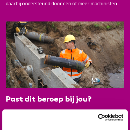
daarbij ondersteund door één of meer machinisten
van grondverzetmachines. Jouw dag is nooit hetzelfde.
Je werkt veel buiten, in allerlei omstandigheden en je
werkt vaak op verschillende plekken. Die afwisseling,
daar hou je van.
Past dit beroep bij jou?
Je werkt zelfstandig, maar ook samen met je collega's.
Improviseren is voor jou geen probleem. Je voelt je
verantwoordelijk voor wat je doet en bent