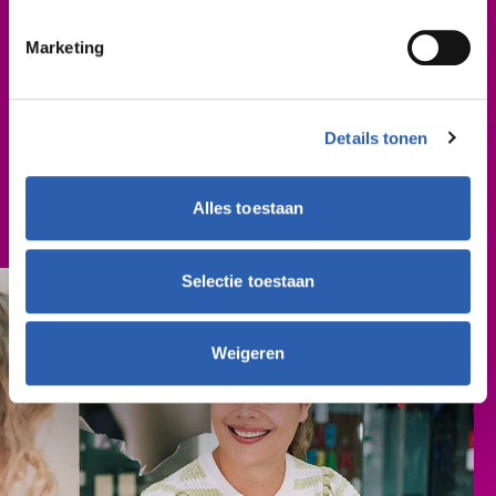
Zo spoedig mogelijk | augustus 2026
Marketing
Leslocatie(s)
Lansinkesweg 28a, Hengelo
Morsweg 4, Rijssen
Details tonen
Schooljaar
2026-2027
Alles toestaan
Cursusgeld
€ 762,- (per schooljaar)
Selectie toestaan
Weigeren