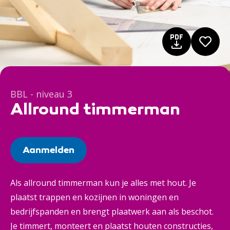
BBL - niveau 3
Allround timmerman
Aanmelden
Als allround timmerman kun je alles met hout. Je
plaatst trappen en kozijnen in woningen en
bedrijfspanden en brengt plaatwerk aan als beschot.
Je timmert, monteert en plaatst houten constructies,