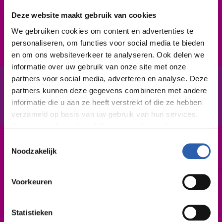
technisch in elkaar zitten. Je kunt zelfstandig werken,
maar ook goed samenwerken. En bovendien werk je
Deze website maakt gebruik van cookies
netjes en snel.
We gebruiken cookies om content en advertenties te
personaliseren, om functies voor social media te bieden
en om ons websiteverkeer te analyseren. Ook delen we
informatie over uw gebruik van onze site met onze
partners voor social media, adverteren en analyse. Deze
partners kunnen deze gegevens combineren met andere
In het kort
De opleiding
informatie die u aan ze heeft verstrekt of die ze hebben
verzameld op basis van uw gebruik van hun services.
Voor meer informatie bekijk onze
cookie verklaring
.
Toestemmingsselectie
Leerweg / niveau
We werken samen met
26 derden
die uw gegevens
Noodzakelijk
BBL / 3
kunnen ontvangen en verwerken.
Duur
Voorkeuren
2 of 3 jaar
Statistieken
Startdatum