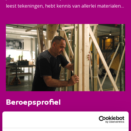
leest tekeningen, hebt kennis van allerlei materialen
en werkt met verschillende technieken en
gereedschappen. Jij bent dé expert op jouw vakgebied
en werkt daarbij veel samen met andere timmerlieden,
maar ook metselaars en bouwvakkers. Daarin pak je
veel eigen verantwoordelijkheid, maar werk je in
opdracht van een aannemer of uitvoerder.
Beroepsprofiel
Wat jouw ogen zien, kunnen jouw handen maken.
Want je bent handig en hebt snel door hoe dingen