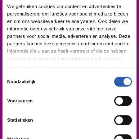
zelfstandig werken én samenwerken. Ook kun je goed
We gebruiken cookies om content en advertenties te
met mensen omgaan. Je werkt natuurlijk ook altijd
personaliseren, om functies voor social media te bieden
veilig, netjes en nauwkeurig .
en om ons websiteverkeer te analyseren. Ook delen we
informatie over uw gebruik van onze site met onze
partners voor social media, adverteren en analyse. Deze
partners kunnen deze gegevens combineren met andere
informatie die u aan ze heeft verstrekt of die ze hebben
verzameld op basis van uw gebruik van hun services.
In het kort
De opleiding
Voor meer informatie bekijk onze
cookie verklaring
.
Toestemmingsselectie
We werken samen met
26 derden
die uw gegevens
Noodzakelijk
kunnen ontvangen en verwerken.
Leerweg / niveau
BBL / 3
Voorkeuren
Duur
2 of 3 jaar
Statistieken
Startdatum