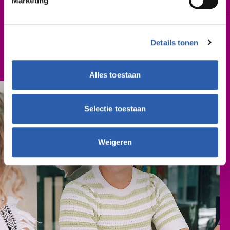
Marketing
Augustus 2026 | februari 2027
Schooljaar
2026-2027
Details tonen
Cursusgeld
€ 762,- (per schooljaar)
Alles toestaan
Selectie toestaan
Weigeren