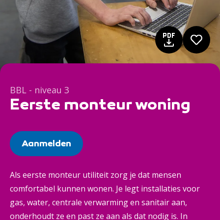
BBL - niveau 3
Eerste monteur woning
Aanmelden
Als eerste monteur utiliteit zorg je dat mensen
comfortabel kunnen wonen. Je legt installaties voor
gas, water, centrale verwarming en sanitair aan,
onderhoudt ze en past ze aan als dat nodig is. In