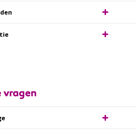
eden
tie
e vragen
ge