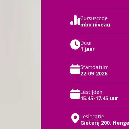
Cursuscode
mbo niveau
Duur
1 jaar
Startdatum
22-09-2026
Lestijden
15.45-17.45 uur
Leslocatie
Gieterij 200, Henge