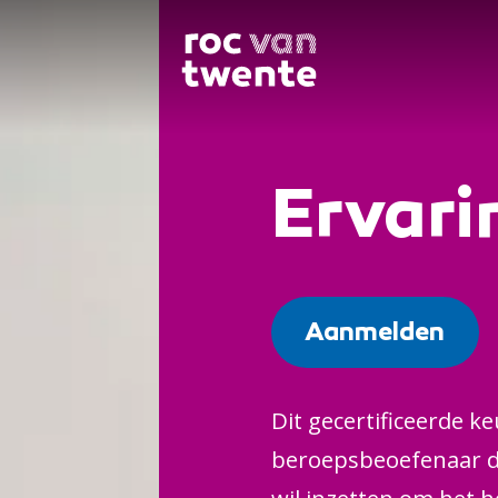
Ervari
Aanmelden
Dit gecertificeerde k
beroepsbeoefenaar die