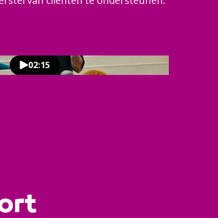
erstel van cliënten te ondersteunen.
02:15
ort