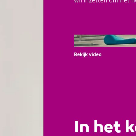
wil inzetten om het h
Bekijk video
In het k