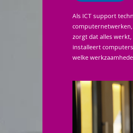
Als ICT support techn
computernetwerken, p
zorgt dat alles werkt
installeert computer
welke werkzaamheden 
Bovendien ben jij hét
hun computer of syste
probleemoplosser. Zo 
toegang krijgen tot 
maakt jou een belangr