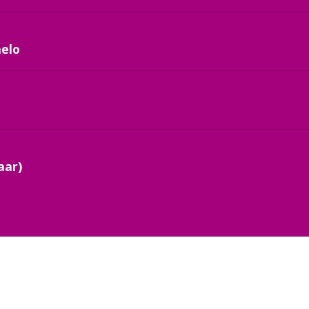
melo
aar)