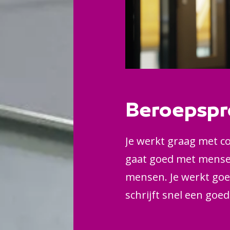
Beroepspr
Je werkt graag met co
gaat goed met mensen
mensen. Je werkt goed
schrijft snel een goe