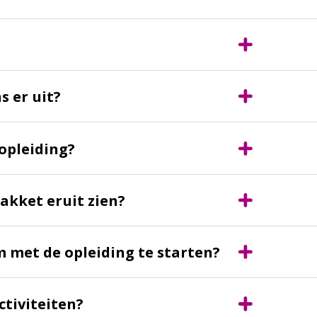
s er uit?
opleiding?
akket eruit zien?
m met de opleiding te starten?
ctiviteiten?