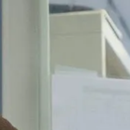
Ga direct naar
In het kort
De opleiding