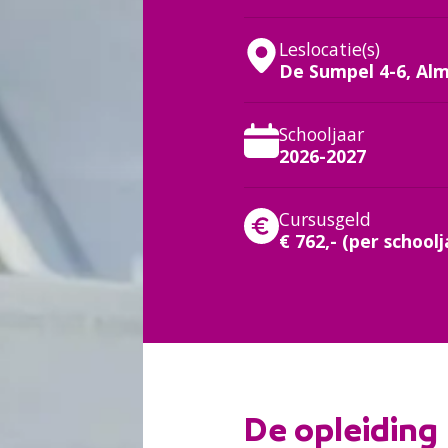
Leslocatie(s)
De Sumpel 4-6, Al
Schooljaar
2026-2027
:
Cursusgeld
€ 762,- (per schoolj
De opleiding