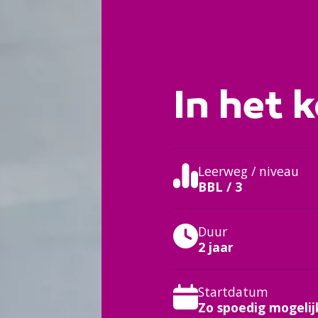
In het k
Leerweg / niveau
BBL / 3
Duur
2 jaar
Startdatum
Zo spoedig mogelij