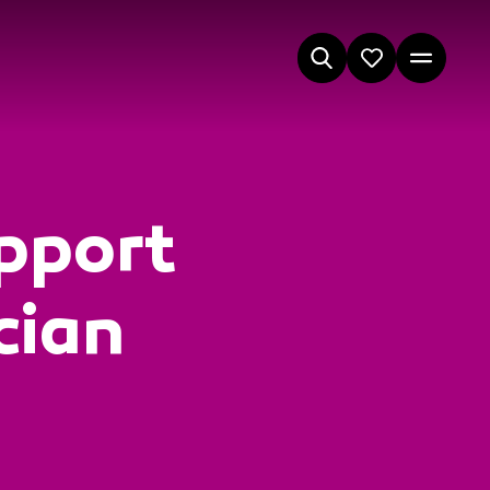
pport
cian