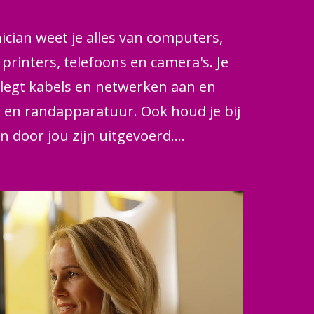
ician weet je alles van computers,
rinters, telefoons en camera's. Je
, legt kabels en netwerken aan en
s en randapparatuur. Ook houd je bij
door jou zijn uitgevoerd.
 aanspreekpunt voor collega’s als
em niet werkt. Jij bent de
help je met software installeren of
een programma of netwerk. Dat
ijke schakel in iedere organisatie.