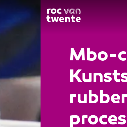
Mbo-ce
Kunsts
rubber
proce