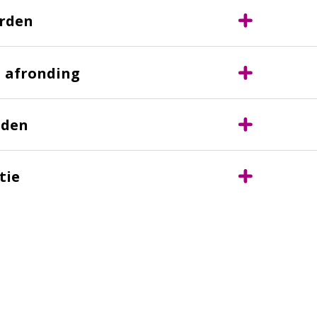
rden
 afronding
eden
tie