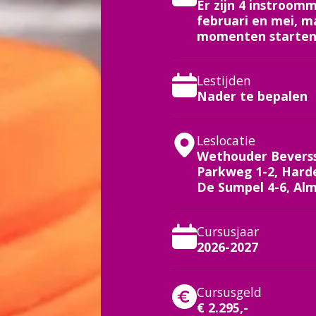
Er zijn 4 instroo
februari en mei, m
momenten starten
Lestijden
Nader te bepalen
Leslocatie
Wethouder Beverss
Parkweg 1-2, Hard
De Sumpel 4-6, Al
Cursusjaar
2026-2027
Cursusgeld
€ 2.295,-