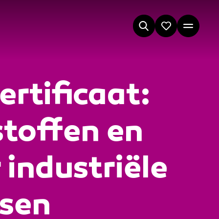
rtificaat:
toffen en
 industriële
ssen