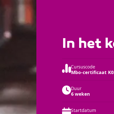
In het k
Cursuscode
Mbo-certificaat K0
Duur
6 weken
Startdatum