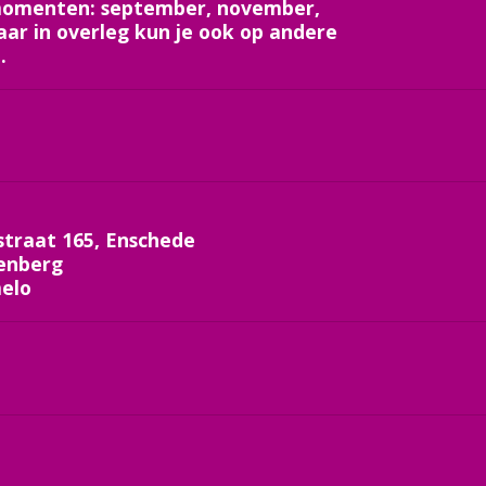
mmomenten: september, november,
aar in overleg kun je ook op andere
.
traat 165, Enschede
enberg
melo