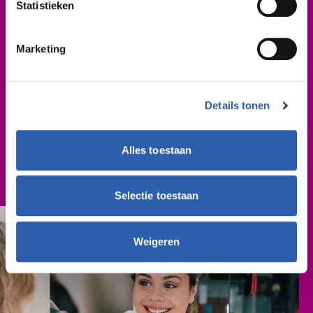
2 of 3 jaar
Statistieken
Startdatum
Marketing
Augustus 2026 | februari 2027
Leslocatie(s)
Gieterij 200, Hengelo
Details tonen
Schooljaar
2026-2027
Alles toestaan
Cursusgeld
€ 762,- (per schooljaar)
Selectie toestaan
Weigeren