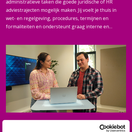
administratieve taken die goede juridische of HR
adviestrajecten mogelijk maken. Jij voelt je thuis in
wet- en regelgeving, procedures, termijnen en
formaliteiten en ondersteunt graag interne en
externe klanten. Je verdiept je in juridische dossiers en
stelt ze samen, denkt mee en adviseert. Om welke
(juridische) documenten en procedures het ook gaat.
Zo combineer je recht en administratie en draag je bij
aan eerlijke, rechtmatige processen.
Beroepsprofiel