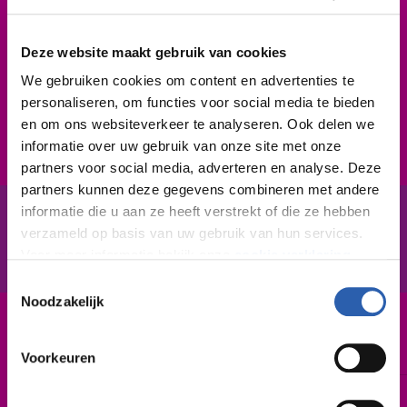
Je bent onderzoekend en leert snel. Ook kun je
omgaan met tijdsdruk en regels. Verder ben je
Deze website maakt gebruik van cookies
proactief, positief-kritisch en communicatief vaardig.
We gebruiken cookies om content en advertenties te
Je durft met klanten in gesprek te gaan en hun te
personaliseren, om functies voor social media te bieden
wijzen op de (juridische) mogelijkheden en
en om ons websiteverkeer te analyseren. Ook delen we
onmogelijkheden. En: vertrouwelijke informatie is
informatie over uw gebruik van onze site met onze
veilig bij jou.
partners voor social media, adverteren en analyse. Deze
partners kunnen deze gegevens combineren met andere
informatie die u aan ze heeft verstrekt of die ze hebben
verzameld op basis van uw gebruik van hun services.
In het kort
De opleiding
Voor meer informatie bekijk onze
cookie verklaring
.
Toestemmingsselectie
We werken samen met
26 derden
die uw gegevens
Noodzakelijk
kunnen ontvangen en verwerken.
Leerweg / niveau
BBL / 4
Voorkeuren
Duur