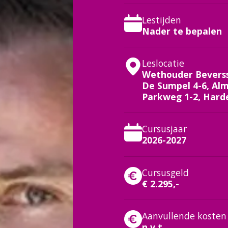
Lestijden
Nader te bepalen
Leslocatie
Wethouder Beverss
De Sumpel 4-6, Al
Parkweg 1-2, Hard
Cursusjaar
2026-2027
Cursusgeld
€ 2.295,-
Aanvullende kosten
n.v.t.