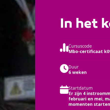
In het k
Cursuscode
Mbo-certificaat k0
Duur
6 weken
Startdatum
Er zijn 4 instroo
februari en mei, m
momenten starten