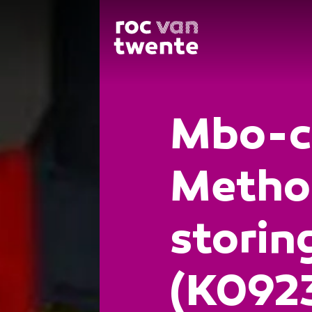
Mbo-ce
Metho
stori
(K092