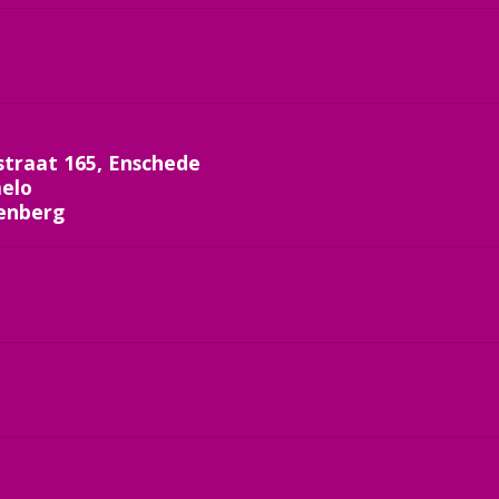
traat 165, Enschede
melo
enberg