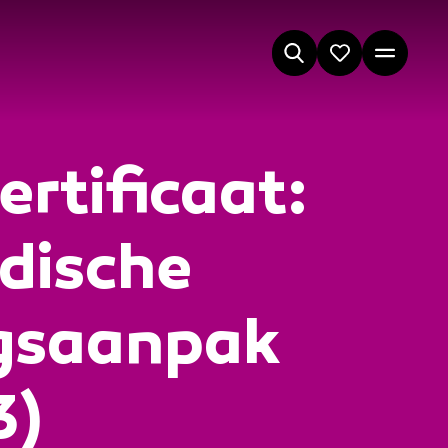
rtificaat:
dische
ngsaanpak
3)