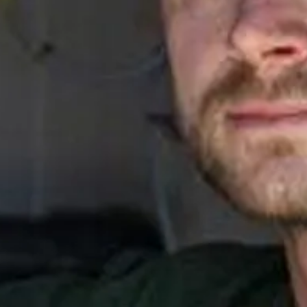
Ga direct naar
In het kort
De cursus