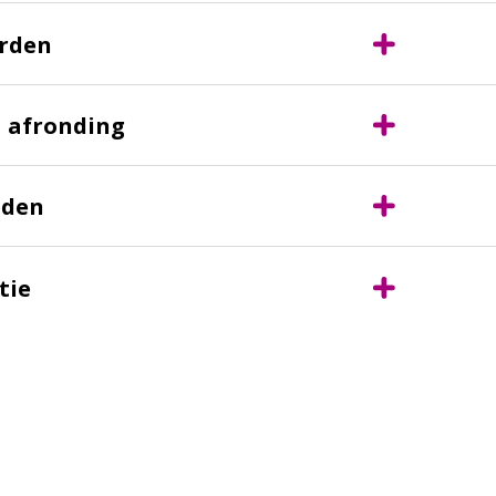
rden
 afronding
eden
tie