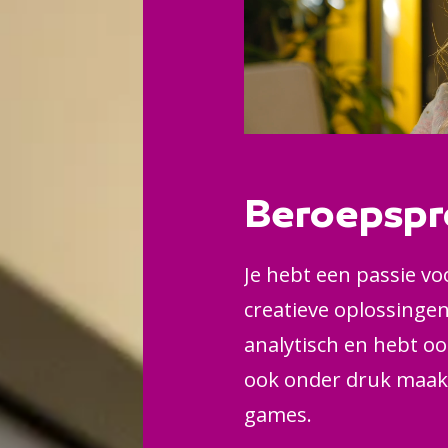
Beroepspr
Je hebt een passie vo
creatieve oplossinge
analytisch en hebt oog
ook onder druk maak 
games.