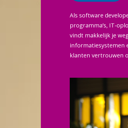
Als software develope
programma’s, IT-oplos
vindt makkelijk je w
informatiesystemen 
klanten vertrouwen o
kwaliteit.
Lijkt het je wat om 
toe te passen? Dan pa
deze opleiding ga je 