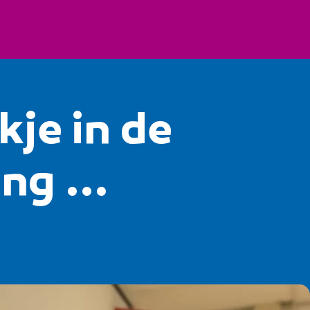
kje in de
ng ...