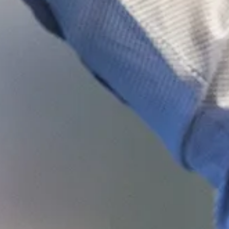
Inspiratie
In het kort
De opleiding