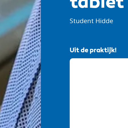
tablet
Student Hidde
Uit de praktijk!
@rocvantwente
Werken in de ICT iet
zien hoe een stage
Twente!
#stage
#st
#leren
#internship
#ditismbo
#student
#viral
#tiktokviral