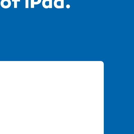
 of iPad.
s voor jou? 👨🏻‍💻🔥 Juriaan laat
dag eruit ziet bij De Computerman
agiair
#ict
#computer
#reparatie
#student
#rocvantwente
life
#fyp
#fy
#fypシ
#voorjou