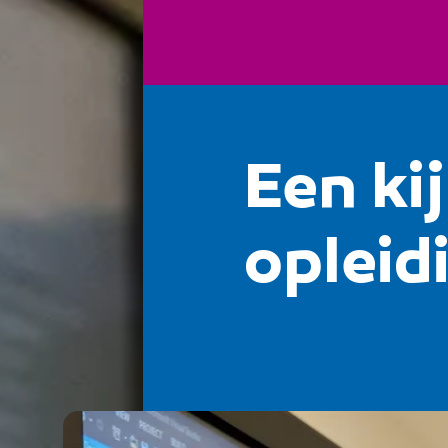
Een kij
opleidi