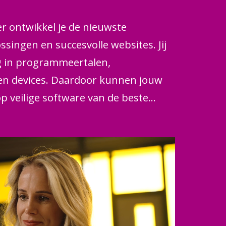
r ontwikkel je de nieuwste
singen en succesvolle websites. Jij
eg in programmeertalen,
en devices. Daardoor kunnen jouw
p veilige software van de beste
jouw eigen app te maken en slimme AI
st deze opleiding goed bij jou. In
aan de slag van idee tot eindproduct.