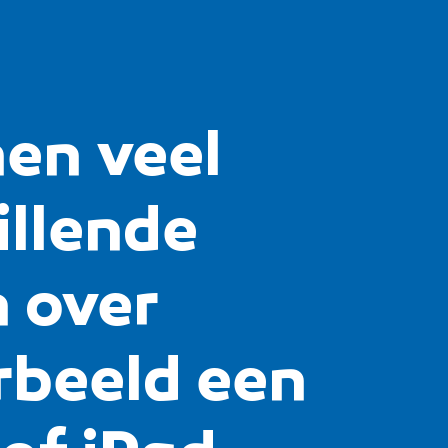
en veel
illende
 over
rbeeld een