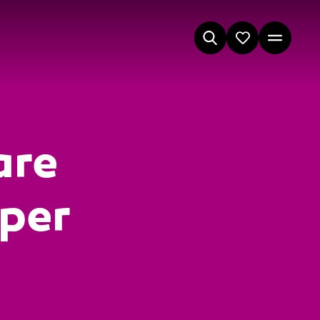
are
per