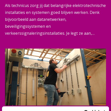
Als technicus zorg jij dat belangrijke elektrotechnische
installaties en systemen goed blijven werken. Denk
bijvoorbeeld aan datanetwerken,
beveiligingssystemen en
verkeerssignaleringsinstallaties. Je legt ze aan,
onderhoudt ze en past ze aan. Dat doe je in en voor
woningen, kantoren, scholen, ziekenhuizen en
winkels. Soms bereid je een product alvast voor in de
werkplaats, zodat het op locatie klaar is voor gebruik.
Zo zorg jij dat de wereld ongehinderd door draait.