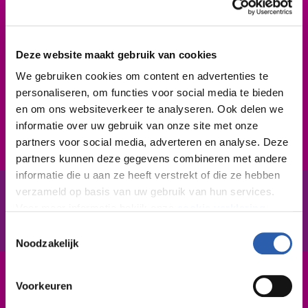
Beroepsprofiel
Je bent handig, weet wat je met materialen kunt doen
Deze website maakt gebruik van cookies
en hebt snel door hoe dingen (technisch) in elkaar
We gebruiken cookies om content en advertenties te
zitten. Je kunt samenwerken en communiceren. Net
personaliseren, om functies voor social media te bieden
als verslag doen en informatie vastleggen. Je voelt je
en om ons websiteverkeer te analyseren. Ook delen we
verantwoordelijk voor wat je doet. En: je bent
informatie over uw gebruik van onze site met onze
nauwkeurig, besluitvaardig en klantgericht.
partners voor social media, adverteren en analyse. Deze
partners kunnen deze gegevens combineren met andere
informatie die u aan ze heeft verstrekt of die ze hebben
verzameld op basis van uw gebruik van hun services.
Voor meer informatie bekijk onze
cookie verklaring
.
In het kort
Inspiratie
De opleiding
Toestemmingsselectie
We werken samen met
26 derden
die uw gegevens
Noodzakelijk
kunnen ontvangen en verwerken.
Leerweg / niveau
Voorkeuren
BBL / 4