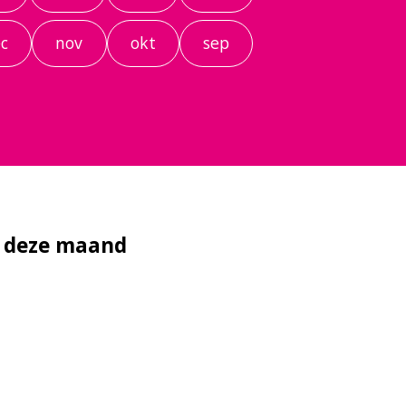
c
nov
okt
sep
n deze maand