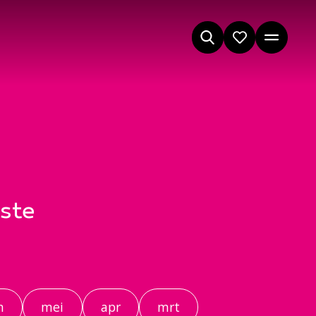
tste
n
mei
apr
mrt