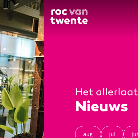
Het allerlaa
Nieuws
aug
jul
ju