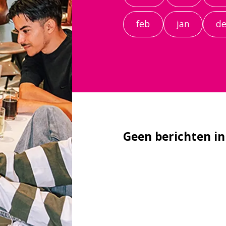
feb
jan
de
Geen berichten i