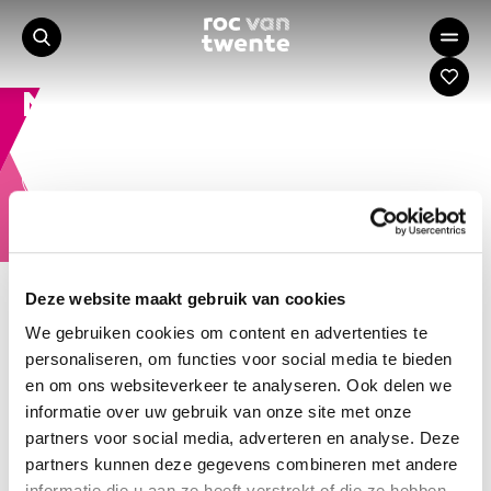
Nieuws
aug
jul
jun
mei
apr
mrt
feb
Deze website maakt gebruik van cookies
14 jan 2026
We gebruiken cookies om content en advertenties te
Niek Geerligs schrijft geschiedenis: als
eerste Nederlander naar WorldSkills
personaliseren, om functies voor social media te bieden
Shanghai
en om ons websiteverkeer te analyseren. Ook delen we
Een bijzondere mijlpaal voor zowel Niek
informatie over uw gebruik van onze site met onze
Geerligs als voor het Nederlandse mbo: hij is de
partners voor social media, adverteren en analyse. Deze
eerste student in Nederland die zich heeft
partners kunnen deze gegevens combineren met andere
gekwalificeerd voor WorldSkills Shanghai in het
informatie die u aan ze heeft verstrekt of die ze hebben