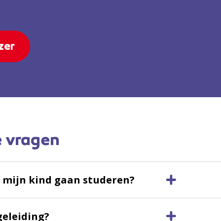
zer
e vragen
 mijn kind gaan studeren?
geleiding?