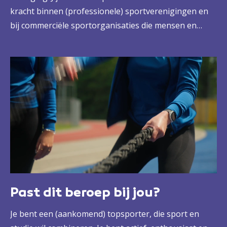
kracht binnen (professionele) sportverenigingen en
bij commerciële sportorganisaties die mensen en
groepen de begeleiding geeft die ze nodig hebben.
Met verstand van het lichaam en sport, maar ook van
alle mentale uitdagingen die daarbij horen. Zo ben jij
straks de beste trainer of instructeur die een
(top)sporter zich kan wensen.
Je volgt deze opleiding op het
Johan Cruyff College
,
waar je sport en studie combineert.
Past dit beroep bij jou?
Je bent een (aankomend) topsporter, die sport en