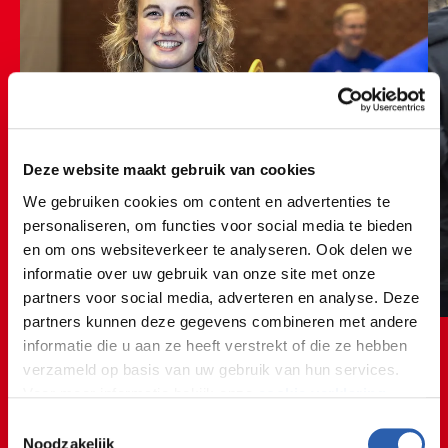
Deze website maakt gebruik van cookies
We gebruiken cookies om content en advertenties te
personaliseren, om functies voor social media te bieden
en om ons websiteverkeer te analyseren. Ook delen we
informatie over uw gebruik van onze site met onze
partners voor social media, adverteren en analyse. Deze
partners kunnen deze gegevens combineren met andere
informatie die u aan ze heeft verstrekt of die ze hebben
verzameld op basis van uw gebruik van hun services.
Voor meer informatie bekijk onze
cookie verklaring
.
Toestemmingsselectie
We werken samen met
26 derden
die uw gegevens
Noodzakelijk