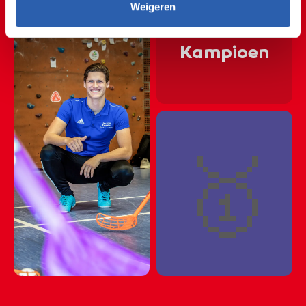
🎾🏀🎾🏀🎾🏀🎾🏀🎾
Weigeren
🎾🏀🎾🏀🎾🏀🎾🏀🎾
Kampioen
🎾🏀🎾🏀🎾🏀🎾🏀🎾
🎾🏀🎾🏀🎾🏀🎾🏀🎾
🎾🏀🎾🏀🎾🏀🎾🏀🎾
🥇