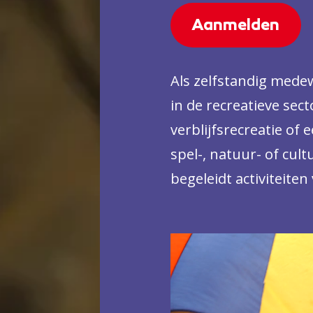
Aanmelden
Als zelfstandig medew
in de recreatieve sect
verblijfsrecreatie of 
spel-, natuur- of cult
begeleidt activiteite
recreatieve producte
met het onderhouden
gebouwen en werk je 
bedrijven heb je vaak e
grotere bedrijven mee