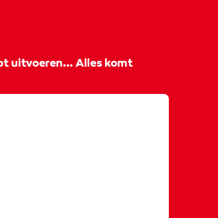
t uitvoeren... Alles komt
🏼💃🏼 Eén groot feest tijdens de
sser! 👑 Studenten van de
isure en hospitality organiseerden
ol toffe activiteiten! 🧡
26
#olaoleolee
eren
#ditismbo
#rocvantwente
- rocvantwente