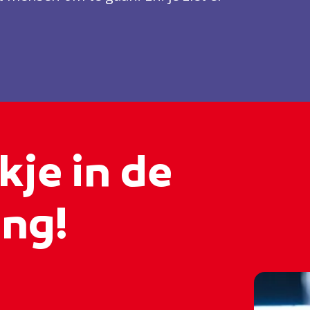
kje in de
ing!