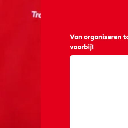
Van organiseren to
voorbij!
@rocvantwente
𝐎𝐥𝐚 𝐨𝐥𝐞 𝐨𝐥𝐞𝐞ⵑ 
Koningsspelen in Lo
opleiding Travel, le
een superleuke dag v
#koningsspelen20
#kinderenvoorkind
♬ origineel geluid 