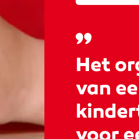
Het or
van ee
kinde
voor e