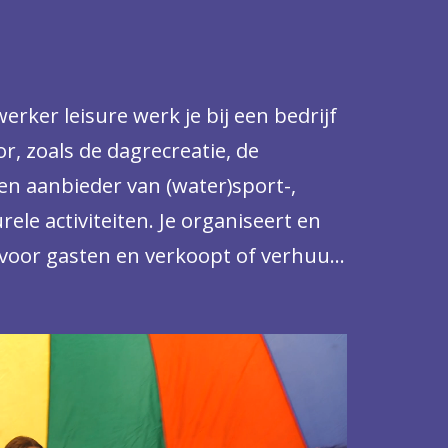
erker leisure werk je bij een bedrijf
or, zoals de dagrecreatie, de
een aanbieder van (water)sport-,
urele activiteiten. Je organiseert en
n voor gasten en verkoopt of verhuurt
n en diensten. Daarnaast help je mee
 van recreatieve voorzieningen en
mee in de horeca. In kleinere
en allround functie, terwijl je je in
r kunt specialiseren.