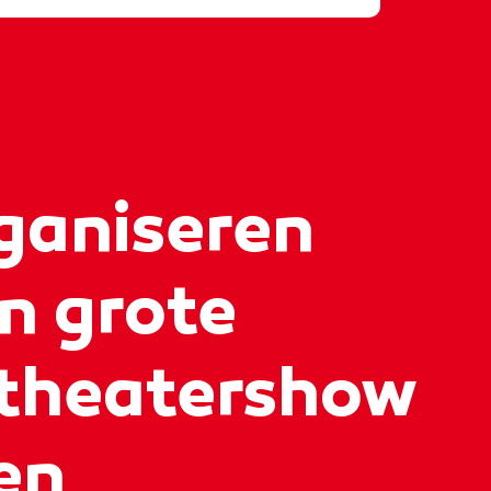
ganiseren
n grote
rtheatershow
en