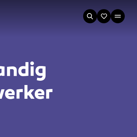
andig
erker