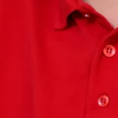
Inspiratie
In het kort
De opleiding