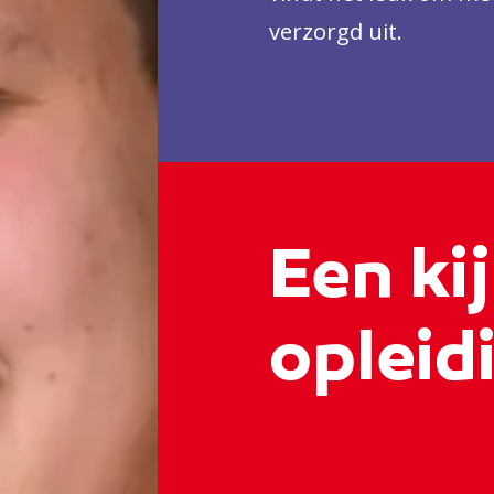
verzorgd uit.
Een kij
opleid